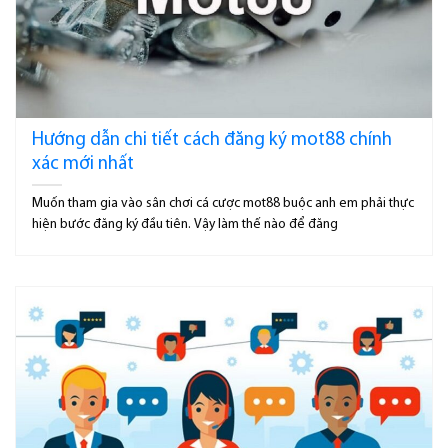
Hướng dẫn chi tiết cách đăng ký mot88 chính
xác mới nhất
Muốn tham gia vào sân chơi cá cược mot88 buộc anh em phải thực
hiện bước đăng ký đầu tiên. Vậy làm thế nào để đăng