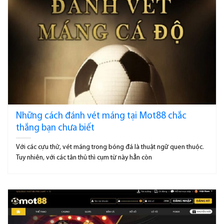
Những cách đánh vét máng tại Mot88 chắc
thắng bạn chưa biết
Với các cựu thử, vét máng trong bóng đá là thuật ngữ quen thuộc.
Tuy nhiên, với các tân thủ thì cụm từ này hẳn còn