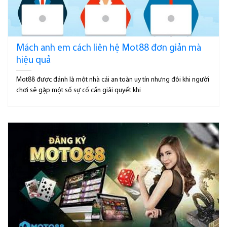
Mách anh em cách liên hệ Mot88 đơn giản mà
hiệu quả
Mot88 được đánh là một nhà cái an toàn uy tín nhưng đôi khi người
chơi sẽ gặp một số sự cố cần giải quyết khi