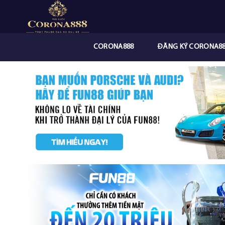
Skip
to
content
CORONA888
ĐĂNG KÝ CORONA8