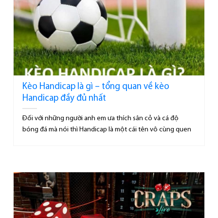
Kèo Handicap là gì – tổng quan về kèo
Handicap đầy đủ nhất
Đối với những người anh em ưa thích sân cỏ và cá độ
bóng đá mà nói thì Handicap là một cái tên vô cùng quen