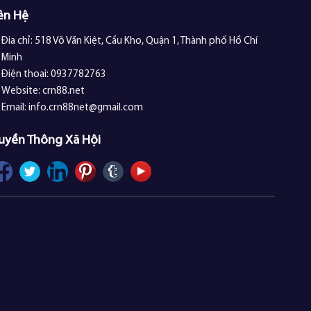
ên Hệ
Đia chỉ:
518 Võ Văn Kiệt, Cầu Kho, Quận 1, Thành phố Hồ Chí
Minh
Điện thoại:
0937782763
Website: crn88.net
Email:
info.crn88net@gmail.com
uyền Thông Xã Hội