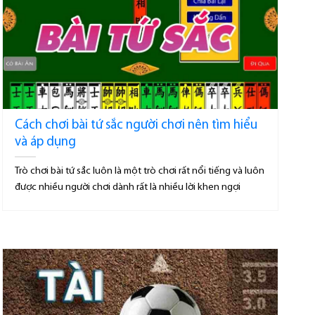
Cách chơi bài tứ sắc người chơi nên tìm hiểu
và áp dụng
Trò chơi bài tứ sắc luôn là một trò chơi rất nổi tiếng và luôn
được nhiều người chơi dành rất là nhiều lời khen ngợi