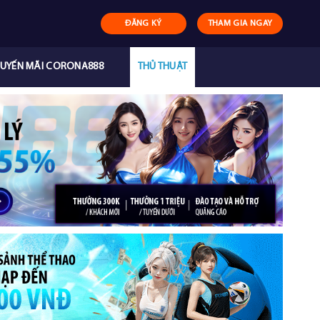
ĐĂNG KÝ
THAM GIA NGAY
UYẾN MÃI CORONA888
THỦ THUẬT