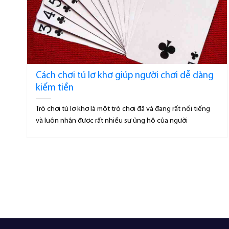
Cách chơi tú lơ khơ giúp người chơi dễ dàng
kiếm tiền
Trò chơi tú lơ khơ là một trò chơi đã và đang rất nổi tiếng
và luôn nhận được rất nhiều sự ủng hộ của người