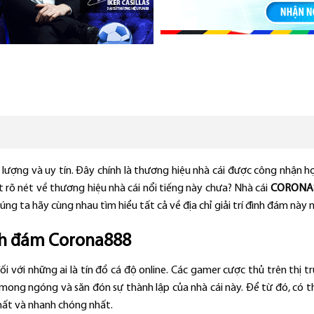
 lượng và uy tín. Đây chính là thương hiệu nhà cái được công nhận 
ết rõ nét về thương hiệu nhà cái nổi tiếng này chưa? Nhà cái
CORONA
úng ta hãy cùng nhau tìm hiểu tất cả về địa chỉ giải trí đình đám này 
ình đám Corona888
i với những ai là tín đồ cá độ online. Các gamer cược thủ trên thị tr
mong ngóng và săn đón sự thành lập của nhà cái này. Để từ đó, có t
ất và nhanh chóng nhất.