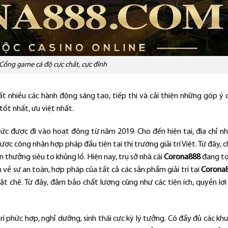
Cổng game cá độ cực chất, cực đỉnh
 nhiều các hành động sáng tạo, tiếp thị và cải thiện những góp ý
ốt nhất, ưu việt nhất.
ức được đi vào hoạt động từ năm 2019. Cho đến hiện tại, địa chỉ nh
ợc công nhận hợp pháp đầu tiên tại thị trường giải trí Việt. Từ đây, 
 thưởng siêu to khủng lồ. Hiện nay, trụ sở nhà cái
Corona888
đang tọa
ề sự an toàn, hợp pháp của tất cả các sản phẩm giải trí tại
Corona
ặt chẽ. Từ đây, đảm bảo chất lượng cũng như các tiện ích, quyền lợ
rí phức hợp, nghỉ dưỡng, sinh thái cực kỳ lý tưởng. Có đầy đủ các khu