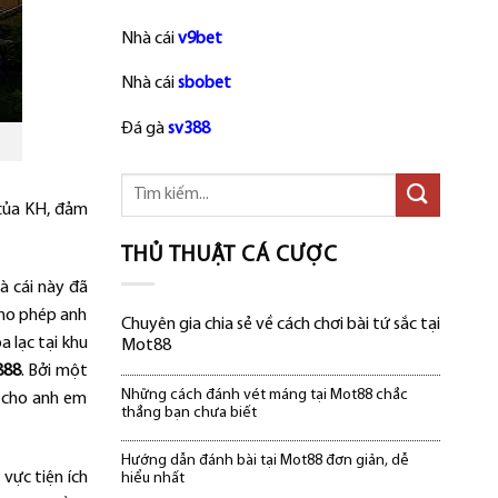
Nhà cái
v9bet
Nhà cái
sbobet
Đá gà
sv388
 của KH, đảm
THỦ THUẬT CÁ CƯỢC
à cái này đã
cho phép anh
Chuyên gia chia sẻ về cách chơi bài tứ sắc tại
 lạc tại khu
Mot88
888
. Bởi một
Những cách đánh vét máng tại Mot88 chắc
i cho anh em
thắng bạn chưa biết
Hướng dẫn đánh bài tại Mot88 đơn giản, dễ
 vực tiện ích
hiểu nhất