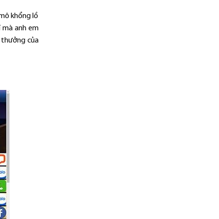
 mô khổng lồ
rí mà anh em
n thưởng của