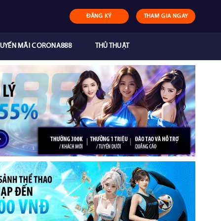
ĐĂNG KÝ
THAM GIA NGAY
UYẾN MÃI CORONA888
THỦ THUẬT