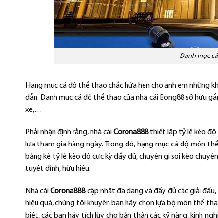
Danh mục cá 
Hạng mục cá độ thể thao chắc hứa hẹn cho anh em những khoản
dẫn. Danh mục cá độ thể thao của nhà cái
Bong88
sở hữu gần
xe,…
Phải nhận định rằng, nhà cái
Corona888
thiết lập tỷ lệ kèo đ
lựa tham gia hàng ngày. Trong đó, hạng mục cá độ môn thể
bảng kê tỷ lệ kèo độ cực kỳ đầy đủ, chuyên gi soi kèo chu
tuyệt đỉnh, hữu hiệu.
Nhà cái
Corona888
cập nhật đa dạng và đầy đủ các giải đấu,
hiệu quả, chúng tôi khuyên bạn hãy chọn lựa bộ môn thể th
biệt, các bạn hãy tích lũy cho bản thân các kỹ năng, kinh ng