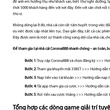
để anh em hưởng thụ như khách sạn, biệt thự nghỉ dưỡng,
thời 5000 khách hàng đến với nơi đây. Đến với sân chơi nổi 
thú vị.
Không dừng lại ở đó, nhà cái còn rất tâm huyết trong việc đầ
ưu việt được cập nhật liên tục. Dạo gần đây, tất cả các phi
Đây được xem là một sự thành công vang dội của nhà cái, ch
Để tham gia tại nhà cái Corona888 nhanh chóng – an toàn, bạ
Bước 1:
Truy cập Corona888 và chọn đăng ký >>>
Hướ
Bước 2:
Tham gia khuyến mãi 33BET >>>
Hướng dẫn t
Bước 3:
Nạp tiền vào tài khoản >>>
Hướng dẫn nạp t
Bước 4:
Tải app tham gia cá cược >>>
Hướng dẫn cài 
Bước 5:
Rút tiền sau cược thắng >>>
Hướng dẫn rút 
Tổng hợp các dòng game giải trí tuyệ