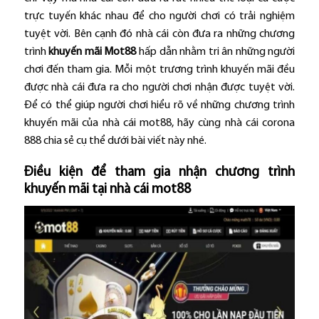
trực tuyến khác nhau để cho người chơi có trải nghiệm
tuyệt vời. Bên cạnh đó nhà cái còn đưa ra những chương
trình
khuyến mãi Mot88
hấp dẫn nhằm tri ân những người
chơi đến tham gia. Mỗi một trương trình khuyến mãi đều
được nhà cái đưa ra cho người chơi nhận được tuyệt vời.
Để có thể giúp người chơi hiểu rõ về những chương trình
khuyến mãi của nhà cái mot88, hãy cùng nhà cái corona
888 chia sẻ cụ thể dưới bài viết này nhé.
Điều kiện để tham gia nhận chương trình
khuyến mãi tại nhà cái mot88