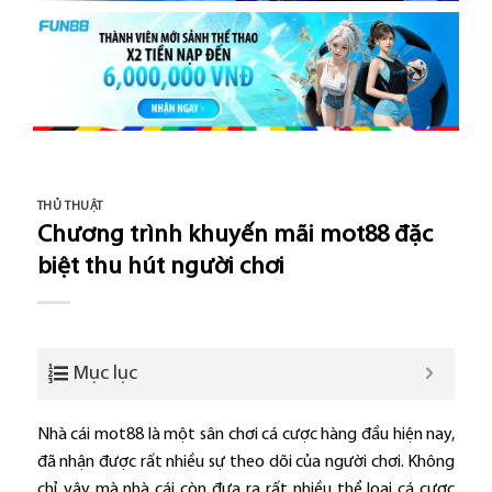
THỦ THUẬT
Chương trình khuyến mãi mot88 đặc
biệt thu hút người chơi
Mục lục
Nhà cái mot88 là một sân chơi cá cược hàng đầu hiện nay,
đã nhận được rất nhiều sự theo dõi của người chơi. Không
chỉ vậy mà nhà cái còn đưa ra rất nhiều thể loại cá cược