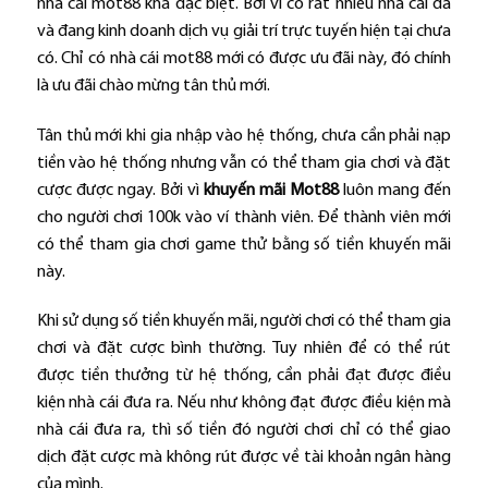
nhà cái mot88 khá đặc biệt. Bởi vì có rất nhiều nhà cái đã
và đang kinh doanh dịch vụ giải trí trực tuyến hiện tại chưa
có. Chỉ có nhà cái mot88 mới có được ưu đãi này, đó chính
là ưu đãi chào mừng tân thủ mới.
Tân thủ mới khi gia nhập vào hệ thống, chưa cần phải nạp
tiền vào hệ thống nhưng vẫn có thể tham gia chơi và đặt
cược được ngay. Bởi vì
khuyến mãi Mot88
luôn mang đến
cho người chơi 100k vào ví thành viên. Để thành viên mới
có thể tham gia chơi game thử bằng số tiền khuyến mãi
này.
Khi sử dụng số tiền khuyến mãi, người chơi có thể tham gia
chơi và đặt cược bình thường. Tuy nhiên để có thể rút
được tiền thưởng từ hệ thống, cần phải đạt được điều
kiện nhà cái đưa ra. Nếu như không đạt được điều kiện mà
nhà cái đưa ra, thì số tiền đó người chơi chỉ có thể giao
dịch đặt cược mà không rút được về tài khoản ngân hàng
của mình.