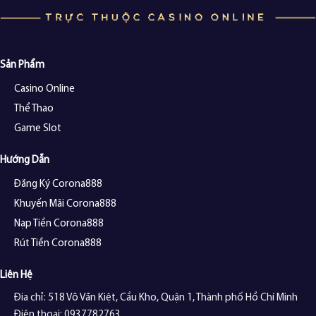
Sản Phẩm
Casino Online
Thể Thao
Game Slot
Hướng Dẫn
Đăng Ký Corona888
Khuyến Mãi Corona888
Nạp Tiền Corona888
Rút Tiền Corona888
Liên Hệ
Đia chỉ:
518 Võ Văn Kiệt, Cầu Kho, Quận 1, Thành phố Hồ Chí Minh
Điện thoại:
0937782763