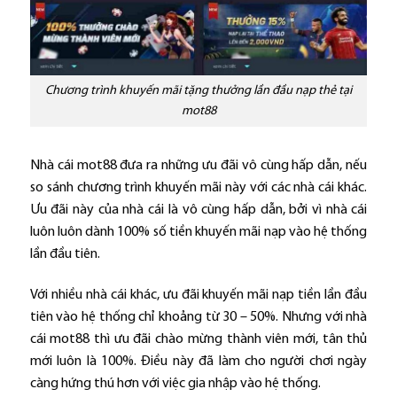
Chương trình khuyến mãi tặng thưởng lần đầu nạp thẻ tại
mot88
Nhà cái mot88 đưa ra những ưu đãi vô cùng hấp dẫn, nếu
so sánh chương trình khuyến mãi này với các nhà cái khác.
Ưu đãi này của nhà cái là vô cùng hấp dẫn, bởi vì nhà cái
luôn luôn dành 100% số tiền khuyến mãi nạp vào hệ thống
lần đầu tiên.
Với nhiều nhà cái khác, ưu đãi khuyến mãi nạp tiền lần đầu
tiên vào hệ thống chỉ khoảng từ 30 – 50%. Nhưng với nhà
cái mot88 thì ưu đãi chào mừng thành viên mới, tân thủ
mới luôn là 100%. Điều này đã làm cho người chơi ngày
càng hứng thú hơn với việc gia nhập vào hệ thống.