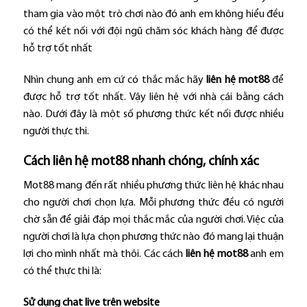
tham gia vào một trò chơi nào đó anh em không hiểu đều
có thể kết nối với đội ngũ chăm sóc khách hàng để được
hỗ trợ tốt nhất
Nhìn chung anh em cứ có thắc mắc hãy
liên hệ mot88
để
được hỗ trợ tốt nhất. Vậy liên hệ với nhà cái bằng cách
nào. Dưới đây là một số phương thức kết nối được nhiều
người thực thi.
Cách liên hệ mot88 nhanh chóng, chính xác
Mot88 mang đến rất nhiều phương thức liên hệ khác nhau
cho người chơi chọn lựa. Mỗi phương thức đều có người
chờ sẵn để giải đáp mọi thắc mắc của người chơi. Việc của
người chơi là lựa chọn phương thức nào đó mang lại thuận
lợi cho mình nhất mà thôi. Các cách
liên hệ mot88
anh em
có thể thực thi là:
Sử dụng chat live trên website