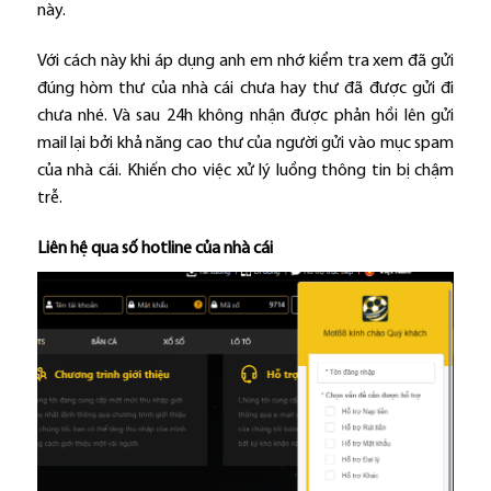
này.
Với cách này khi áp dụng anh em nhớ kiểm tra xem đã gửi
đúng hòm thư của nhà cái chưa hay thư đã được gửi đi
chưa nhé. Và sau 24h không nhận được phản hồi lên gửi
mail lại bởi khả năng cao thư của người gửi vào mục spam
của nhà cái. Khiến cho việc xử lý luồng thông tin bị chậm
trễ.
Liên hệ qua số hotline của nhà cái