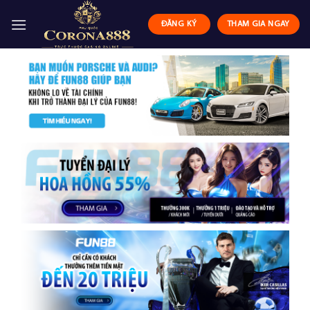
Skip
to
ĐĂNG KÝ
THAM GIA NGAY
content