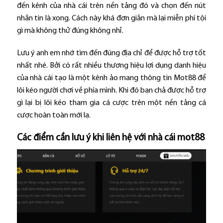
đến kênh của nhà cái trên nền tảng đó và chọn đến nút
nhắn tin là xong. Cách này khá đơn giản mà lại miễn phí tội
gì mà không thử đúng không nhỉ.
Lưu ý anh em nhớ tìm đến đúng địa chỉ để được hỗ trợ tốt
nhất nhé. Bởi có rất nhiều thương hiệu lợi dụng danh hiệu
của nhà cái tạo là một kênh ảo mang thông tin Mot88 để
lôi kéo người chơi về phía mình. Khi đó bạn chả được hỗ trợ
gì lại bị lôi kéo tham gia cá cược trên một nền tảng cá
cược hoàn toàn mới lạ.
Các điểm cần lưu ý khi liên hệ với nhà cái mot88