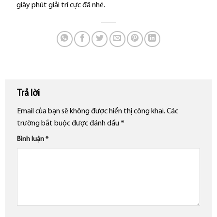
giây phút giải trí cực đã nhé.
Trả lời
Email của bạn sẽ không được hiển thị công khai.
Các
trường bắt buộc được đánh dấu
*
Bình luận
*