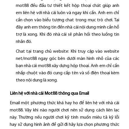
mot88 đều đầu tư thiết kết hộp thoại chát giúp anh
em liên hệ với nhà cái luôn và ngay khi cần. Anh em chỉ
cần chọn vào biểu tượng chat trong mục trò chơi. Tại
đây anh em thông tin đến nhà cái nội dung mình cần hỗ
trợ là xong. Khi đó nhà cái sẽ phản hồi theo luồng tin
nhắn đó.
Chat tại trang chủ website: Khi truy cập vào website
net/mot88
ngay góc bên dưới màn hình nhỏ của các
bạn nhà cái mot88 xây dựng hộp thoại. Anh em chỉ cần
nhấp chuột vào đó cung cấp tên và số điện thoại kèm
theo nội dung là xong.
Liên hệ với nhà cái Mot88 thông qua Email
Email một phương thức khá hay ho để liên hệ với nhà cái
mot88. Vậy khi nào người chơi nên sử dụng cách liên lạc
này. Thường nếu người chơi kỹ tính muốn miêu tả kỹ lỗi
hay sử dụng hình ảnh để gửi đi hãy lựa chọn phương thức