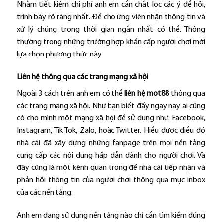
Nhằm tiết kiệm chi phí anh em cần chắt lọc các ý để hỏi,
trình bày rõ ràng nhất. Để cho ứng viên nhận thông tin và
xử lý chúng trong thời gian ngắn nhất có thể. Thông
thường trong những trường hợp khẩn cấp người chơi mới
lựa chọn phương thức này.
Liên hệ thông qua các trang mạng xã hội
Ngoài 3 cách trên anh em có thể
liên hệ mot88
thông qua
các trang mạng xã hội. Như bạn biết đấy ngay nay ai cũng
có cho mình một mạng xã hội để sử dụng như: Facebook,
Instagram, Tik Tok, Zalo, hoặc Twitter. Hiểu được điều đó
nhà cái đã xây dựng những fanpage trên mọi nền tảng
cung cấp các nội dung hấp dẫn dành cho người chơi. Và
đây cũng là một kênh quan trọng để nhà cái tiếp nhận và
phản hồi thông tin của người chơi thông qua mục inbox
của các nền tảng.
Anh em đang sử dụng nền tảng nào chỉ cần tìm kiếm đúng