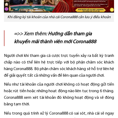
Khi đăng ký tài khoản của nhà cái Corona888 cần lưu ý điều khoản
=>> Xem thêm:
Hướng dẫn tham gia
khuyến mãi thành viên mới Corona888
Người chơi khi tham gia cá cược trực tuyến xảy ra bất kỳ tranh
chấp nào có thể liên hệ trực tiếp với bộ phận chăm sóc khách
hàng Corona888. Bộ phận chăm sóc khách hàng sẽ hỗ trợ liên hệ
để giải quyết tất cả những vấn đề liên quan của người chơi.
Nếu như tài khoản của người chơi không có hoạt động gửi tiền
hoặc rút tiền hoặc những hoạt động nào liên tục trong 6 tháng.
Corona888 xem xét tài khoản đó không hoạt động và sẽ đóng
băng tạm thời.
Nếu trong quá trình xử lý Corona888 có sai sót, nhà cái sẽ ngay