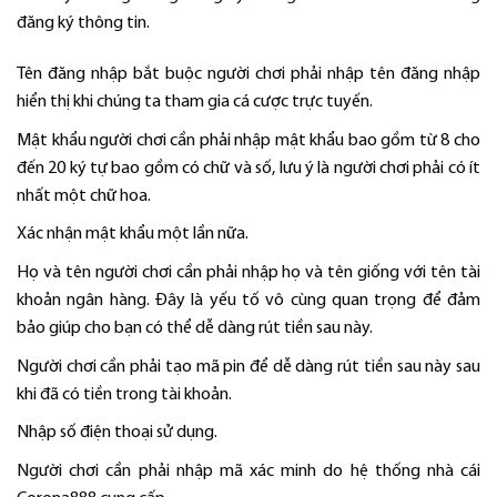
đăng ký thông tin.
Tên đăng nhập bắt buộc người chơi phải nhập tên đăng nhập
hiển thị khi chúng ta tham gia cá cược trực tuyến.
Mật khẩu người chơi cần phải nhập mật khẩu bao gồm từ 8 cho
đến 20 ký tự bao gồm có chữ và số, lưu ý là người chơi phải có ít
nhất một chữ hoa.
Xác nhận mật khẩu một lần nữa.
Họ và tên người chơi cần phải nhập họ và tên giống với tên tài
khoản ngân hàng. Đây là yếu tố vô cùng quan trọng để đảm
bảo giúp cho bạn có thể dễ dàng rút tiền sau này.
Người chơi cần phải tạo mã pin để dễ dàng rút tiền sau này sau
khi đã có tiền trong tài khoản.
Nhập số điện thoại sử dụng.
Người chơi cần phải nhập mã xác minh do hệ thống nhà cái