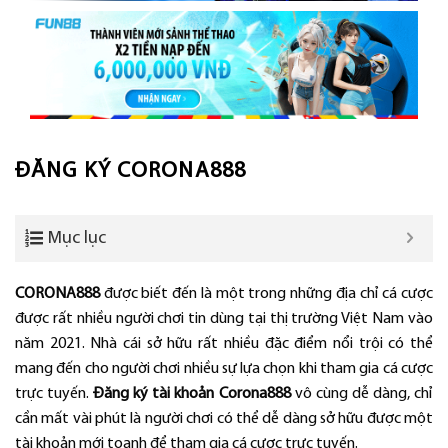
ĐĂNG KÝ CORONA888
Mục lục
CORONA888
được biết đến là một trong những địa chỉ cá cược
được rất nhiều người chơi tin dùng tại thị trường Việt Nam vào
năm 2021. Nhà cái sở hữu rất nhiều đặc điểm nổi trội có thể
mang đến cho người chơi nhiều sự lựa chọn khi tham gia cá cược
trực tuyến.
Đăng ký tài khoản Corona888
vô cùng dễ dàng, chỉ
cần mất vài phút là người chơi có thể dễ dàng sở hữu được một
tài khoản mới toanh để tham gia cá cược trực tuyến.