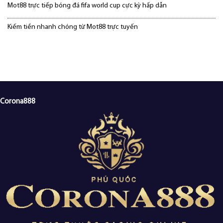
Mot88 trực tiếp bóng đá fifa world cup cực kỳ hấp dẫn
Kiếm tiền nhanh chóng từ Mot88 trực tuyến
Corona888