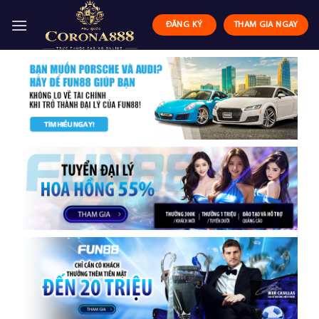
Skip
to
ĐĂNG KÝ
THAM GIA NGAY
content