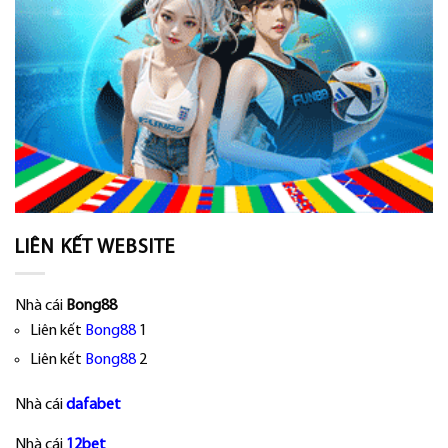
LIÊN KẾT WEBSITE
Nhà cái
Bong88
Liên kết
Bong88
1
Liên kết
Bong88
2
Nhà cái
dafabet
Nhà cái
12bet