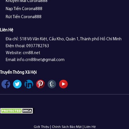
Khuyến Mãi Corona888
Nạp Tiền Corona888
Rút Tiền Corona888
Liên Hệ
Đia chỉ:
518 Võ Văn Kiệt, Cầu Kho, Quận 1, Thành phố Hồ Chí Minh
Điện thoại:
0937782763
Website: crn88.net
Email:
info.crn88net@gmail.com
Truyền Thông Xã Hội
Giới Thiệu
|
Chính Sách Bảo Mật
|
Liên Hệ