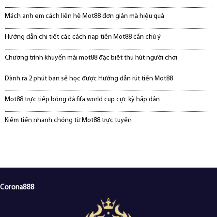
Mách anh em cách liên hệ Mot88 đơn giản mà hiệu quả
Hướng dẫn chi tiết các cách nạp tiền Mot88 cần chú ý
Chương trình khuyến mãi mot88 đặc biệt thu hút người chơi
Dành ra 2 phút bạn sẽ học được Hướng dẫn rút tiền Mot88
Mot88 trực tiếp bóng đá fifa world cup cực kỳ hấp dẫn
Kiếm tiền nhanh chóng từ Mot88 trực tuyến
Corona888