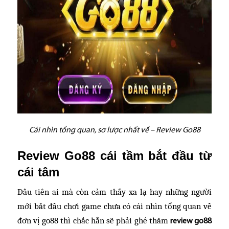
Cái nhìn tổng quan, sơ lược nhất về – Review Go88
Review Go88 cái tầm bắt đầu từ
cái tâm
Đầu tiên ai mà còn cảm thấy xa lạ hay những người
mới bắt đầu chơi game chưa có cái nhìn tổng quan về
đơn vị go88 thì chắc hẳn sẽ phải ghé thăm
review go88