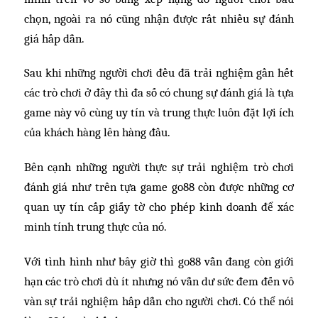
chọn, ngoài ra nó cũng nhận được rất nhiều sự đánh
giá hấp dẫn.
Sau khi những người chơi đều đã trải nghiệm gần hết
các trò chơi ở đây thì đa số có chung sự đánh giá là tựa
game này vô cùng uy tín và trung thực luôn đặt lợi ích
của khách hàng lên hàng đầu.
Bên cạnh những người thực sự trải nghiệm trò chơi
đánh giá như trên tựa game go88 còn được những cơ
quan uy tín cấp giấy tờ cho phép kinh doanh để xác
minh tính trung thực của nó.
Với tình hình như bây giờ thì go88 vẫn đang còn giới
hạn các trò chơi dù ít nhưng nó vẫn dư sức đem đến vô
vàn sự trải nghiệm hấp dẫn cho người chơi. Có thể nói