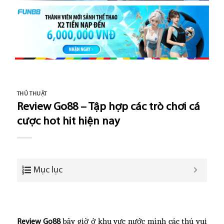
THỦ THUẬT
Review Go88 – Tập hợp các trò chơi cá
cược hot hit hiện nay
Mục lục
bây giờ ở khu vực nước mình các thú vui
Review Go88