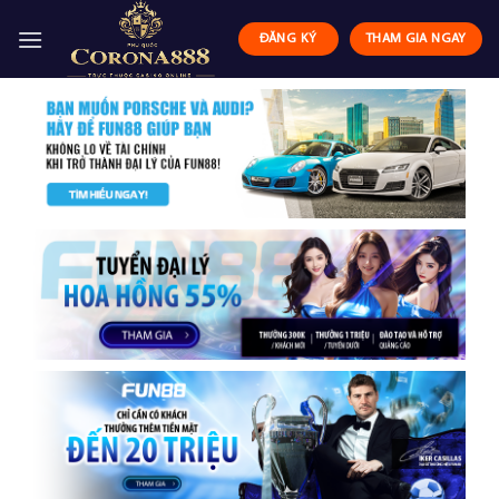
Skip
to
ĐĂNG KÝ
THAM GIA NGAY
content