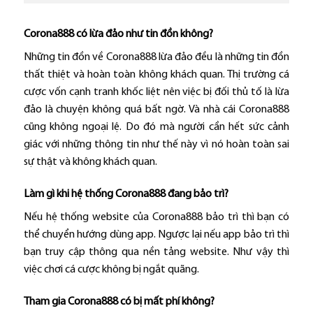
Corona888 có lừa đảo như tin đồn không?
Những tin đồn về Corona888 lừa đảo đều là những tin đồn
thất thiệt và hoàn toàn không khách quan. Thị trường cá
cược vốn cạnh tranh khốc liệt nên việc bị đối thủ tố là lừa
đảo là chuyện không quá bất ngờ. Và nhà cái Corona888
cũng không ngoại lệ. Do đó mà người cần hết sức cảnh
giác với những thông tin như thế này vì nó hoàn toàn sai
sự thật và không khách quan.
Làm gì khi hệ thống Corona888 đang bảo trì?
Nếu hệ thống website của Corona888 bảo trì thì bạn có
thể chuyển hướng dùng app. Ngược lại nếu app bảo trì thì
bạn truy cập thông qua nền tảng website. Như vậy thì
việc chơi cá cược không bị ngắt quãng.
Tham gia Corona888 có bị mất phí không?