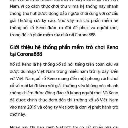
Nam. Vì có cách thức chơi thú vị mà hệ thống này nhanh
chóng thu hút được đông đảo người chơi cùng với cơ cấu
giải thưởng cực kỳ cao. Nhờ vậy mà các phần mềm hệ
thống xổ số Keno được ra đời để phục vụ người chơi,
trong đó có phần mềm của nhà cái Corona888.
Giới thiệu hệ thống phần mềm trò chơi Keno
tại Corona888
Xổ số Keno là hệ thống xổ số nổi tiếng trên toàn cầu và
được du nhập Việt Nam trong nhiều năm trở lại đây. Đến
với Việt Nam, xổ số Keno mang đến một phong cách chơi
xổ số mới lại đi kèm với giải thưởng siêu khủng nên nhanh
chóng chiếm được đông đảo số lượng người chơi. Và Keno
đã được chính thức đem đến thị trường xổ số Việt Nam
vào năm 2019 và công ty Vietlott là đơn vị phát hành trò
chơi này.
Ngày nay thì bên cạnh Vietlott thì có rất nhiều nhà cái