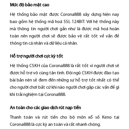
Mức độ bảo mật cao
Hệ thống bảo mật được Corona888 xây dựng hiện nay
bao gồm hệ thống mã hoá SSL 124BIT. Với hệ thống này
mà thông tin người chơi gần như là được mã hoá hoàn
toàn nên người chơi sẽ được bảo vệ rất tốt về vấn đề
thông tin cá nhân và dữ liệu cá nhân.
Hỗ trợ người chơi cực kỳ tốt
Hệ thống CSKH của Corona888 là rất tốt vì người chơi sẽ
được hỗ trợ vô cùng tận tình. Đội ngũ CSKH được đào tạo
bài bản nên sẽ đem đến những sự hỗ trợ tốt nhất có thể
cho người chơi bất cứ khi nào người chơi gặp các vấn đề gì
khi trải nghiệm tại Corona888.
An toàn cho các giao dịch rút nạp tiền
Thanh toán và rút tiền cho bộ môn xổ số Keno tại
Corona888 là cực kỳ an toàn và rất nhanh chóng.