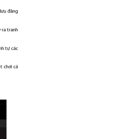
 lưu đăng
 ra tranh
nh tự các
t chơi cá