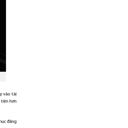
p vào tài
 tiện hơn
 mục đăng