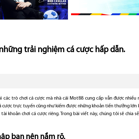
những trải nghiệm cá cược hấp dẫn.
, thì các trò chơi cá cược mà nhà cái Mot88 cung cấp vẫn được nhiều 
á cược trực tuyến cũng như kiếm được những khoản tiền thưởng lớn 
ài khoản chơi cá cược riêng. Trong bài viết này, chúng tôi sẽ chia s
hập bạn nên nắm rõ.