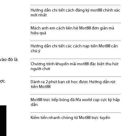
Hướng dẫn chi tiết cách đăng ký mot88 chính xác
mới nhất
Mách anh em cách liên hệ Mot88 đơn giản mà
hiệu quả
Hướng dẫn chi tiết các cách nạp tiền Mot88 cần
chú ý
vào đó là
Chương trình khuyến mãi mot88 đặc biệt thu hút
người chơi
ợc.
Dành ra 2 phút bạn sẽ học được Hướng dẫn rút
tiền Mot88
Mot88 trực tiếp bóng đá fifa world cup cực kỳ hấp
dẫn
Kiếm tiền nhanh chóng từ Mot88 trực tuyến