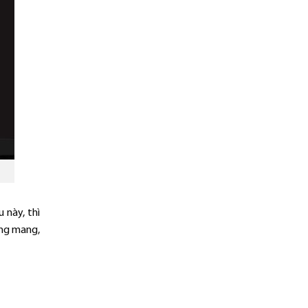
u này, thì
ang mang,