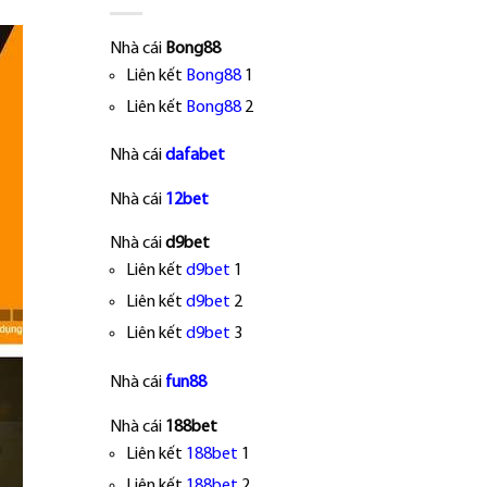
Nhà cái
Bong88
Liên kết
Bong88
1
Liên kết
Bong88
2
Nhà cái
dafabet
Nhà cái
12bet
Nhà cái
d9bet
Liên kết
d9bet
1
Liên kết
d9bet
2
Liên kết
d9bet
3
Nhà cái
fun88
Nhà cái
188bet
Liên kết
188bet
1
Liên kết
188bet
2