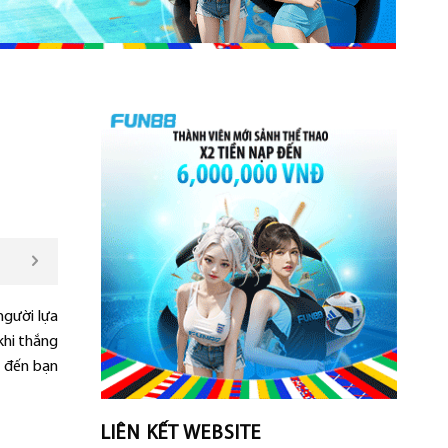
người lựa
khi thắng
ẻ đến bạn
LIÊN KẾT WEBSITE