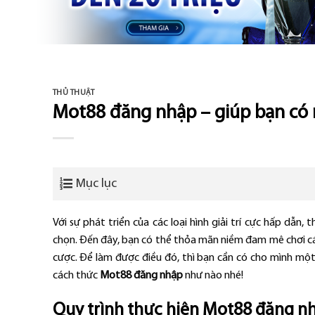
THỦ THUẬT
Mot88 đăng nhập – giúp bạn có 
Mục lục
Với sự phát triển của các loại hình giải trí cực hấp dẫn
chọn. Đến đây, bạn có thể thỏa mãn niềm đam mê chơi c
cược. Để làm được điều đó, thì bạn cần có cho mình một t
cách thức
Mot88 đăng nhập
như nào nhé!
Quy trình thực hiện Mot88 đăng n