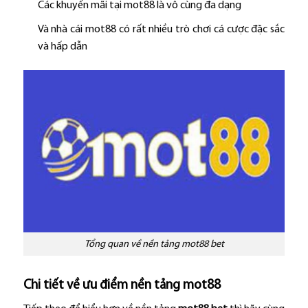
Các khuyến mãi tại mot88 là vô cùng đa dạng
Và nhà cái mot88 có rất nhiều trò chơi cá cược đặc sắc
và hấp dẫn
Tổng quan về nền tảng mot88 bet
Chi tiết về ưu điểm nền tảng mot88