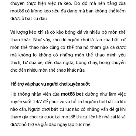
chuyên thực hiện việc ra kèo. Do đó mà nền tảng của
mot88 có lượng kèo siêu đa dạng mà bạn không thể kiếm
được ở bất cứ đâu.
Về lượng kèo thì sẽ có kèo bóng đá và nhiều bộ môn thể
thao khác. Như vậy, cho dù người chơi là fan của bất cứ
môn thể thao nào cũng có thể tha hồ tham gia cá cược
mà không lo không có những môn thể thao mình yêu
thích, từ đua xe, đến đua ngựa, bóng chày, bóng chuyền
cho đến nhiều môn thể thao khác nữa.
Hỗ trợ và phục vụ người chơi xuyên suốt
Hệ thống nhân viên của
mot88 bet
dường như làm việc
xuyên suốt 24/7 để phục vụ và hỗ trợ người chơi bất cứ khi
nào cần. Người chơi bất cứ lúc nào có những vấn đề gì khi
tham gia chơi cá cược tại mot88 thì cứ liên hệ nhà cái là sẽ
được hỗ trợ và giải đáp ngay lập tức nhé.