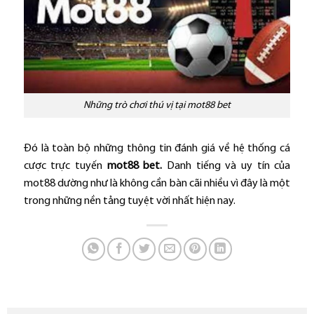
Những trò chơi thú vị tại mot88 bet
Đó là toàn bộ những thông tin đánh giá về hệ thống cá
cược trực tuyến
mot88 bet.
Danh tiếng và uy tín của
mot88 dường như là không cần bàn cãi nhiều vì đây là một
trong những nền tảng tuyệt vời nhất hiện nay.