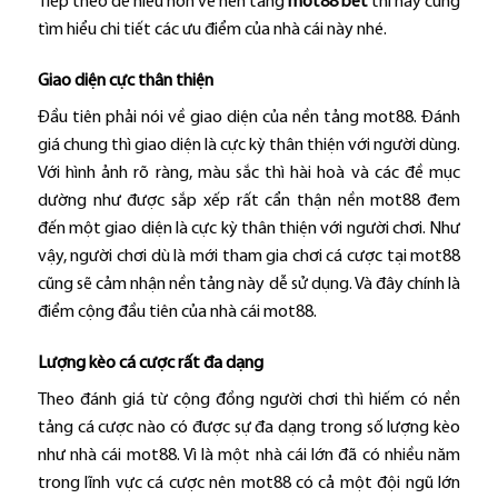
Tiếp theo để hiểu hơn về nền tảng
mot88 bet
thì hãy cùng
tìm hiểu chi tiết các ưu điểm của nhà cái này nhé.
Giao diện cực thân thiện
Đầu tiên phải nói về giao diện của nền tảng mot88. Đánh
giá chung thì giao diện là cực kỳ thân thiện với người dùng.
Với hình ảnh rõ ràng, màu sắc thì hài hoà và các đề mục
dường như được sắp xếp rất cẩn thận nền mot88 đem
đến một giao diện là cực kỳ thân thiện với người chơi. Như
vậy, người chơi dù là mới tham gia chơi cá cược tại mot88
cũng sẽ cảm nhận nền tảng này dễ sử dụng. Và đây chính là
điểm cộng đầu tiên của nhà cái mot88.
Lượng kèo cá cược rất đa dạng
Theo đánh giá từ cộng đồng người chơi thì hiếm có nền
tảng cá cược nào có được sự đa dạng trong số lượng kèo
như nhà cái mot88. Vì là một nhà cái lớn đã có nhiều năm
trong lĩnh vực cá cược nên mot88 có cả một đội ngũ lớn