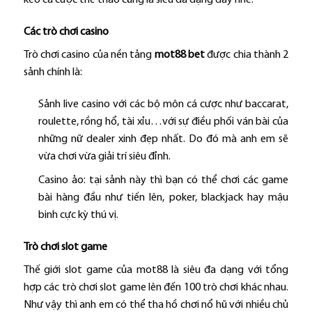
kèo cá cược thể thao cũng là siêu đa dạng đấy nhé.
Các trò chơi casino
Trò chơi casino của nền tảng
mot88 bet
được chia thành 2
sảnh chính là:
Sảnh live casino với các bộ môn cá cược như baccarat,
roulette, rồng hổ, tài xỉu…với sự điều phối ván bài của
những nữ dealer xinh đẹp nhất. Do đó mà anh em sẽ
vừa chơi vừa giải trí siêu đỉnh.
Casino ảo: tại sảnh này thì bạn có thể chơi các game
bài hàng đầu như tiến lên, poker, blackjack hay mậu
binh cực kỳ thú vị.
Trò chơi slot game
Thế giới slot game của mot88 là siêu đa dạng với tổng
hợp các trò chơi slot game lên đến 100 trò chơi khác nhau.
Như vậy thì anh em có thể tha hồ chơi nổ hũ với nhiều chủ