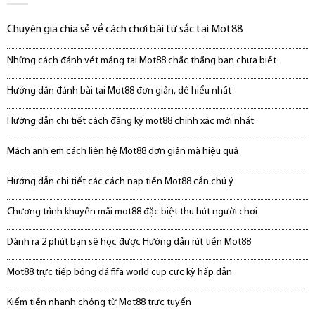
Chuyên gia chia sẻ về cách chơi bài tứ sắc tại Mot88
Những cách đánh vét máng tại Mot88 chắc thắng bạn chưa biết
Hướng dẫn đánh bài tại Mot88 đơn giản, dễ hiểu nhất
Hướng dẫn chi tiết cách đăng ký mot88 chính xác mới nhất
Mách anh em cách liên hệ Mot88 đơn giản mà hiệu quả
Hướng dẫn chi tiết các cách nạp tiền Mot88 cần chú ý
Chương trình khuyến mãi mot88 đặc biệt thu hút người chơi
Dành ra 2 phút bạn sẽ học được Hướng dẫn rút tiền Mot88
Mot88 trực tiếp bóng đá fifa world cup cực kỳ hấp dẫn
Kiếm tiền nhanh chóng từ Mot88 trực tuyến