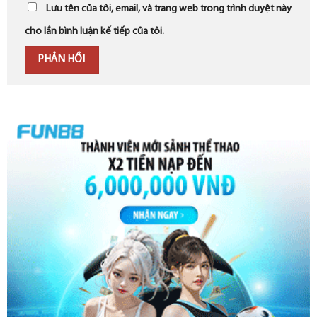
Lưu tên của tôi, email, và trang web trong trình duyệt này
cho lần bình luận kế tiếp của tôi.