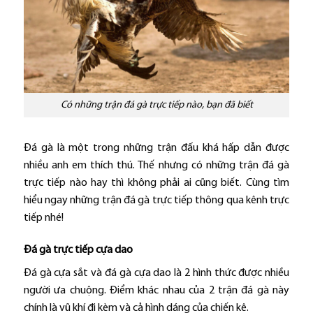
Có những trận đá gà trực tiếp nào, bạn đã biết
Đá gà là một trong những trận đấu khá hấp dẫn được
nhiều anh em thích thú. Thế nhưng có những trận đá gà
trực tiếp nào hay thì không phải ai cũng biết. Cùng tìm
hiểu ngay những trận đá gà trực tiếp thông qua kênh trực
tiếp nhé!
Đá gà trực tiếp cựa dao
Đá gà cựa sắt và đá gà cựa dao là 2 hình thức được nhiều
người ưa chuộng. Điểm khác nhau của 2 trận đá gà này
chính là vũ khí đi kèm và cả hình dáng của chiến kê.