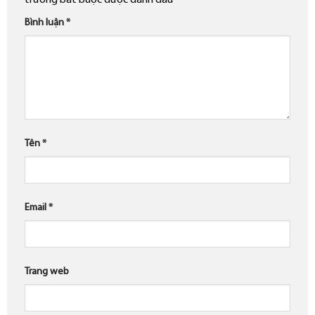
Bình luận
*
Tên
*
Email
*
Trang web