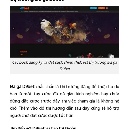
Các bước đăng ký và đặt cược chính thức với thị trường Đá gà
D9bet
Đá gà D9bet
chắc chắn là thị trường đáng để thử, cho dù
bạn là một tay cược đá gà giàu kinh nghiệm hay chưa
đừng đặt cược trước đây thì việc tham gia là không hề
khó. Thêm vào đó thì hướng dẫn sau đây cũng sẽ hỗ trợ
người chơi đặt cược được tốt hơn
Tìm đến với D9bet và tạo tài khoản