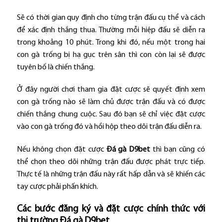
Sẽ có thời gian quy định cho từng trận đấu cụ thể và cách
để xác định thắng thua. Thường mỗi hiệp đấu sẽ diễn ra
trong khoảng 10 phút. Trong khi đó, nếu một trong hai
con gà trống bị hạ gục trên sân thì con còn lại sẽ được
tuyên bố là chiến thắng.
Ở đây người chơi tham gia đặt cược sẽ quyết định xem
con gà trống nào sẽ làm chủ được trận đấu và có được
chiến thắng chung cuộc. Sau đó bạn sẽ chỉ việc đặt cược
vào con gà trống đó và hồi hộp theo dõi trận đấu diễn ra.
Nếu không chọn đặt cược
Đá gà D9bet
thì bạn cũng có
thể chọn theo dõi những trận đấu được phát trực tiếp.
Thực tế là những trận đấu này rất hấp dẫn và sẽ khiến các
tay cược phải phấn khích.
Các bước đăng ký và đặt cược chính thức với
thị trường Đá gà D9bet