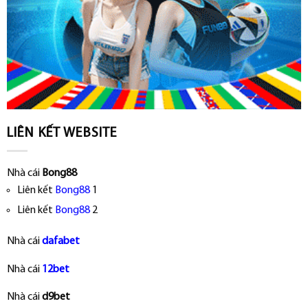
LIÊN KẾT WEBSITE
Nhà cái
Bong88
Liên kết
Bong88
1
Liên kết
Bong88
2
Nhà cái
dafabet
Nhà cái
12bet
Nhà cái
d9bet