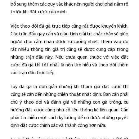
bổ sung thêm các quy tắc khác nên người chơi phải nắm rõ
trước khi đặt cược của mình.
Việc theo dõi đá gà trực tiếp cũng rất được khuyến khích.
Các trận đấu gay cấn và giàu tính giải trí, chắc chắn sẽ giúp
người chơi cảm nhận được sự cuồng nhiệt. Thêm vào đó
rất nhiều thông tin giá trị cũng sẽ được cung cấp trong
những trận đấu này. Nếu chưa quen thuộc với việc đặt
cược đá gà thì tốt nhất là nên tìm hiểu và theo dõi thêm
các trận đấu trực tiếp.
Tuy đá gà là đơn giản nhưng khi tham gia đặt cược thì
cũng sẽ cần đến những chiến thuật nhất định. Bạn cần phải
chú ý theo doi và đánh giá về những con gà trống, xu
hướng đặt cược cũng như số liệu thống kê liên quan. Cần
phải tìm hiểu một cách kỹ lưỡng để có được những quyết
định đặt cược chính xác và thành công hơn nữa.