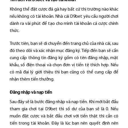
Không thể đặt cược đá gà hay bất cứ thị trường nào khác
nếu không có tài khoản. Nhà cái D9bet yêu cầu người chơi
dành ra vài phút để tạo cho mình tài khoản cá cược chính
thức.
Trước tiên, bạn sẽ di chuyển đến trang chủ của nhà cái, sau
đó theo dõi và xác nhận mục đăng ký. Tiếp đến bạn sẽ cần
cung cấp thông tin đăng ký gồm có tên đăng nhập, mật
khẩu, số điện thoại và chọn đơn vị tiền tệ thích hợp. Nếu
có mã đại lý giới thiệu thì bạn cũng có thể cung cấp để
nhận thêm tiền thưởng.
Đăng nhập và nạp tiền
Sau đây sẽ là bước đăng nhập và nạp tiền. Khi mới bắt đầu
tham gia chơi tại D9bet thì số dư của bạn sẽ là 0. Nếu
muốn đặt cược và bắt đầu chơi với tiền thật thì cần có
tiền trong tài khoản. Đây là lúc bạn nên quyết định nên