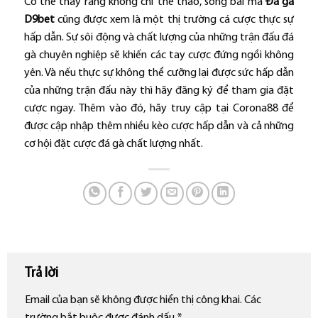
Có thể thấy rằng không chỉ thể thao, sòng bài mà
Đá gà
D9bet
cũng được xem là một thị trường cá cược thực sự
hấp dẫn. Sự sôi động và chất lượng của những trận đấu đá
gà chuyên nghiệp sẽ khiến các tay cược đứng ngồi không
yên. Và nếu thực sự không thể cưỡng lại được sức hấp dẫn
của những trận đấu này thì hãy đăng ký để tham gia đặt
cược ngay. Thêm vào đó, hãy truy cập tại Corona88 để
được cập nhập thêm nhiều kèo cược hấp dẫn và cả những
cơ hội đặt cược đá gà chất lượng nhất.
Trả lời
Email của bạn sẽ không được hiển thị công khai.
Các
trường bắt buộc được đánh dấu
*