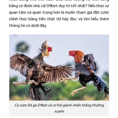
bằng có được nhà cái D9bet duy trì tốt nhất? Nếu thực sự
quan tâm và quan trọng hơn là muốn tham gia đặt cược
chính thúc bằng tiền thật thì hãy đọc và tìm hiểu thêm
thông tin có dưới đây.
Cá cược Đá gà D9bet và cơ hội giành chiến thắng thường
xuyên