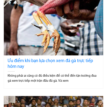
Ưu điểm khi bạn lựa chọn xem đá gà trực tiếp
hôm nay
Không phải ai cũng có đủ điều kiện để có thể đến tận trường đua
gà xem trực tiếp một trận đấu đá gà. Và xem