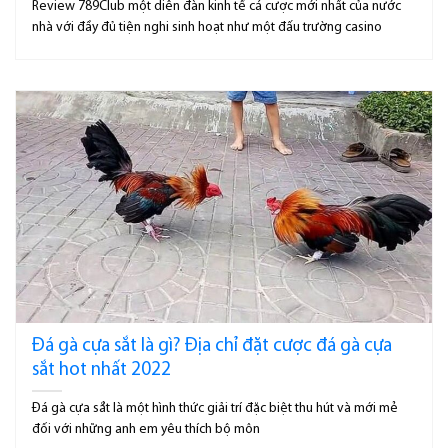
Review 789Club một diễn đàn kinh tế cá cược mới nhất của nước
nhà với đầy đủ tiện nghi sinh hoạt như một đấu trường casino
Đá gà cựa sắt là gì? Địa chỉ đặt cược đá gà cựa
sắt hot nhất 2022
Đá gà cựa sắt là một hình thức giải trí đặc biệt thu hút và mới mẻ
đối với những anh em yêu thích bộ môn