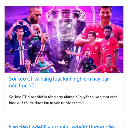
Soi kèo C1 và hàng loạt kinh nghiệm hay bạn
nên học hỏi
Soi kèo C1 được biết là tổng hợp những bí quyết soi kèo một cách
hiệu quả tối đa được lưu truyền từ các cao thủ
Nạp tiền Lode88 – rút tiền Lode88: Hướng dẫn