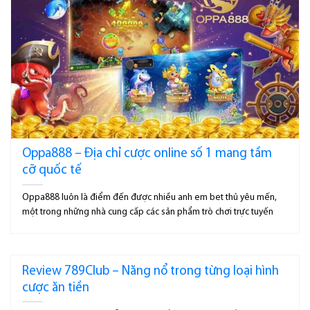
Oppa888 – Địa chỉ cược online số 1 mang tầm
cỡ quốc tế
Oppa888 luôn là điểm đến được nhiều anh em bet thủ yêu mến,
một trong những nhà cung cấp các sản phẩm trò chơi trực tuyến
Review 789Club – Năng nổ trong từng loại hình
cược ăn tiền