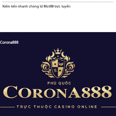
Kiếm tiền nhanh chóng từ Mot88 trực tuyến
Corona888