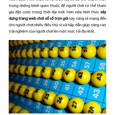
trong những kênh quen thuộc để người chơi có thể tham
gia đặt cược trong thời đại mới. Hơn nữa hình thức
xây
dựng trang web chơi xổ số trọn gói
này cũng sẽ mang đến
cho người chơi nhiều điều thú vị và hấp dẫn giúp nâng cao
trải nghiệm của người chơi lên một mức tối đa nhất.