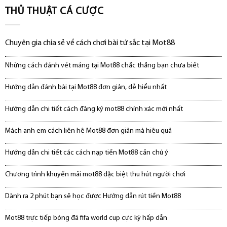
THỦ THUẬT CÁ CƯỢC
Chuyên gia chia sẻ về cách chơi bài tứ sắc tại Mot88
Những cách đánh vét máng tại Mot88 chắc thắng bạn chưa biết
Hướng dẫn đánh bài tại Mot88 đơn giản, dễ hiểu nhất
Hướng dẫn chi tiết cách đăng ký mot88 chính xác mới nhất
Mách anh em cách liên hệ Mot88 đơn giản mà hiệu quả
Hướng dẫn chi tiết các cách nạp tiền Mot88 cần chú ý
Chương trình khuyến mãi mot88 đặc biệt thu hút người chơi
Dành ra 2 phút bạn sẽ học được Hướng dẫn rút tiền Mot88
Mot88 trực tiếp bóng đá fifa world cup cực kỳ hấp dẫn