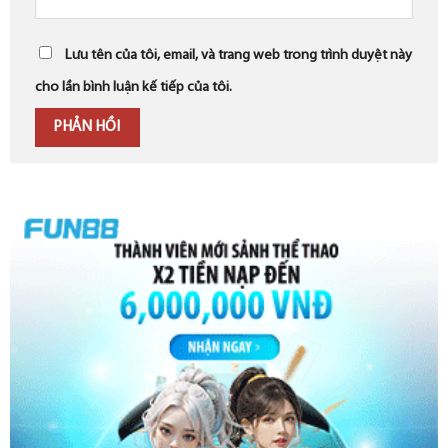
Lưu tên của tôi, email, và trang web trong trình duyệt này
cho lần bình luận kế tiếp của tôi.