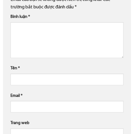
trường bắt buộc được đánh dấu
*
Bình luận
*
Tên
*
Email
*
Trang web