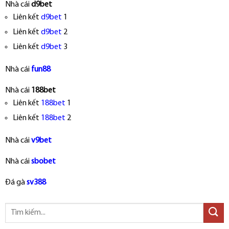
Nhà cái
d9bet
Liên kết
d9bet
1
Liên kết
d9bet
2
Liên kết
d9bet
3
Nhà cái
fun88
Nhà cái
188bet
Liên kết
188bet
1
Liên kết
188bet
2
Nhà cái
v9bet
Nhà cái
sbobet
Đá gà
sv388