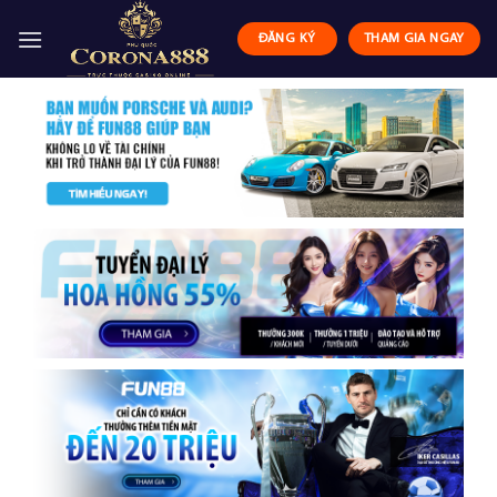
Skip
to
ĐĂNG KÝ
THAM GIA NGAY
content