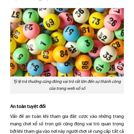
Tỷ lệ trả thưởng cũng đóng vai trò rất lớn đến sự thành công
của trang web xổ số
An toàn tuyệt đối
Vấn đề an toàn khi tham gia đặt cược vào những trang
mạng chơi xổ số trọn gói cũng đóng vai trò quan trọng
bởi khi tham gia vào nơi này người chơi sẽ cung cấp tất cả