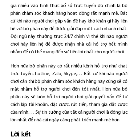
gia nhiều vào hình thức xổ số trực tuyến đó chính là bộ
phận chăm sóc khách hàng hoạt động rất mạnh mẽ. Bất
cứ khi nào người chơi gặp vấn đề hay khó khăn gì hãy liên
hệ với bộ phận này để được giải đáp một cách nhanh nhất.
Đội ngũ này thường trực 24/7 chính vì thế khi nào người
chơi hãy liên hệ để được nhận nhà cái hỗ trợ hết mình
nhằm để có thể mang đến sự tiện lợi nhất cho người chơi
Hơn nữa bộ phận này có rất nhiều kênh hỗ trợ như chat
trực tuyến, hotline, Zalo, Skype,… Bất cứ khi nào người
chơi cần thì bộ phận chăm sóc khách hàng này cũng sẽ có
mặt nhằm hỗ trợ người chơi đến tốt nhất. Hơn nữa bộ
phận này sẽ luôn hỗ trợ người chơi giải quyết vấn đề từ
cách lập tài khoản, đặt cược, rút tiền, tham gia đặt cược
của mình,… Sự tin tưởng của tất cả người chơi là động lực
lớn nhất để nhà cái ngày càng phát triển mạnh mẽ hơn.
Lời kết