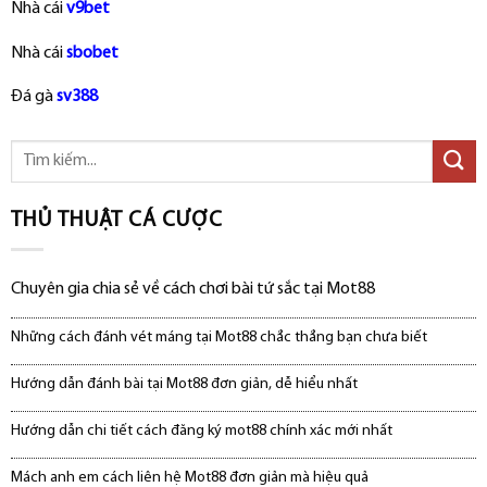
Nhà cái
v9bet
Nhà cái
sbobet
Đá gà
sv388
THỦ THUẬT CÁ CƯỢC
Chuyên gia chia sẻ về cách chơi bài tứ sắc tại Mot88
Những cách đánh vét máng tại Mot88 chắc thắng bạn chưa biết
Hướng dẫn đánh bài tại Mot88 đơn giản, dễ hiểu nhất
Hướng dẫn chi tiết cách đăng ký mot88 chính xác mới nhất
Mách anh em cách liên hệ Mot88 đơn giản mà hiệu quả