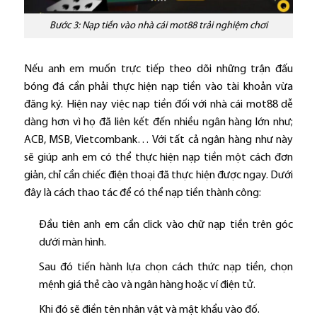
Bước 3: Nạp tiền vào nhà cái mot88 trải nghiệm chơi
Nếu anh em muốn trực tiếp theo dõi những trận đấu
bóng đá cần phải thực hiện nạp tiền vào tài khoản vừa
đăng ký. Hiện nay việc nạp tiền đối với nhà cái mot88 dễ
dàng hơn vì họ đã liên kết đến nhiều ngân hàng lớn như;
ACB, MSB, Vietcombank… Với tất cả ngân hàng như này
sẽ giúp anh em có thể thực hiện nạp tiền một cách đơn
giản, chỉ cần chiếc điện thoại đã thực hiện được ngay. Dưới
đây là cách thao tác để có thể nạp tiền thành công:
Đầu tiên anh em cần click vào chữ nạp tiền trên góc
dưới màn hình.
Sau đó tiến hành lựa chọn cách thức nạp tiền, chọn
mệnh giá thẻ cào và ngân hàng hoặc ví điện tử.
Khi đó sẽ điền tên nhân vật và mật khẩu vào đố.