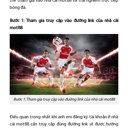
thể tham gia vào nhà cái mot88 và trải nghiệm trực tiếp
bóng đá.
Bước 1: Tham gia truy cập vào đường link của nhà cái
mot88
Bước 1: Tham gia truy cập vào đường link của nhà cái mot88
Điều quan trọng nhất khi anh em đăng ký tài khoản ở nhà
cái mot88 cần truy cập đúng đường link sẽ được hướng