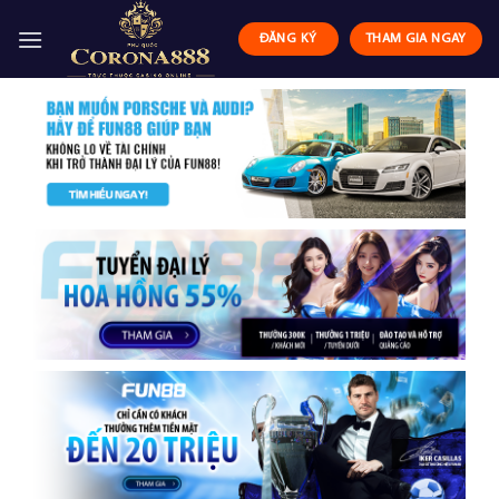
Skip
to
ĐĂNG KÝ
THAM GIA NGAY
content