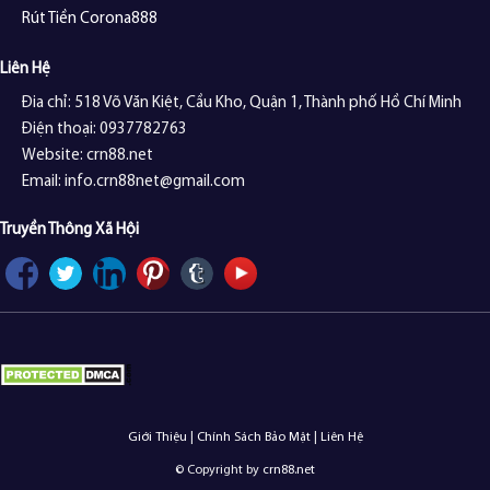
Rút Tiền Corona888
Liên Hệ
Đia chỉ:
518 Võ Văn Kiệt, Cầu Kho, Quận 1, Thành phố Hồ Chí Minh
Điện thoại:
0937782763
Website: crn88.net
Email:
info.crn88net@gmail.com
Truyền Thông Xã Hội
Giới Thiệu
|
Chính Sách Bảo Mật
|
Liên Hệ
© Copyright by
crn88.net