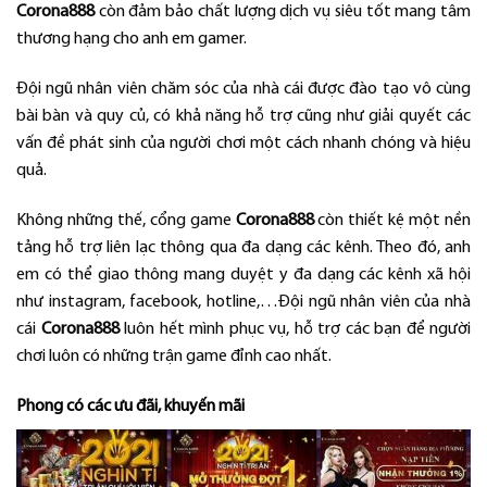
Corona888
còn đảm bảo chất lượng dịch vụ siêu tốt mang tâm
thương hạng cho anh em gamer.
Đội ngũ nhân viên chăm sóc của nhà cái được đào tạo vô cùng
bài bàn và quy củ, có khả năng hỗ trợ cũng như giải quyết các
vấn đề phát sinh của người chơi một cách nhanh chóng và hiệu
quả.
Không những thế, cổng game
Corona888
còn thiết kệ một nền
tảng hỗ trợ liên lạc thông qua đa dạng các kênh. Theo đó, anh
em có thể giao thông mang duyệt y đa dạng các kênh xã hội
như instagram, facebook, hotline,…Đội ngũ nhân viên của nhà
cái
Corona888
luôn hết mình phục vụ, hỗ trợ các bạn để người
chơi luôn có những trận game đỉnh cao nhất.
Phong có các ưu đãi, khuyến mãi