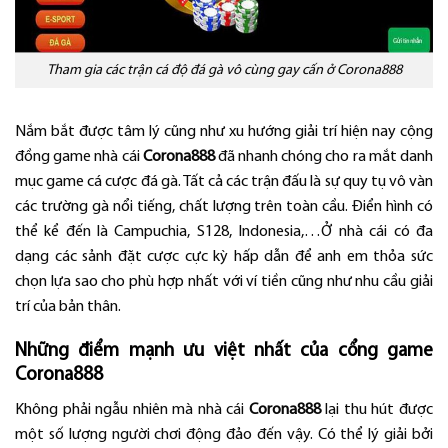
Tham gia các trận cá độ đá gà vô cùng gay cấn ở Corona888
Nắm bắt được tâm lý cũng như xu hướng giải trí hiện nay cộng
đồng game nhà cái
Corona888
đã nhanh chóng cho ra mắt danh
mục game cá cược đá gà. Tất cả các trận đấu là sự quy tụ vô vàn
các trường gà nổi tiếng, chất lượng trên toàn cầu. Điển hình có
thể kể đến là Campuchia, S128, Indonesia,…Ở nhà cái có đa
dạng các sảnh đặt cược cực kỳ hấp dẫn để anh em thỏa sức
chọn lựa sao cho phù hợp nhất với ví tiền cũng như nhu cầu giải
trí của bản thân.
Những điểm mạnh ưu việt nhất của cổng game
Corona888
Không phải ngẫu nhiên mà nhà cái
Corona888
lại thu hút được
một số lượng người chơi động đảo đến vậy. Có thể lý giải bởi