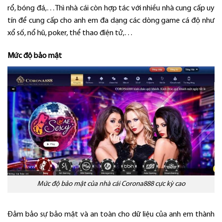
rổ, bóng đá,…Thì nhà cái còn hợp tác với nhiều nhà cung cấp uy
tín để cung cấp cho anh em đa dạng các dòng game cá độ như
xổ số, nổ hũ, poker, thể thao điện tử,…
Mức độ bảo mật
Mức độ bảo mật của nhà cái Corona888 cực kỳ cao
Đảm bảo sự bảo mật và an toàn cho dữ liệu của anh em thành