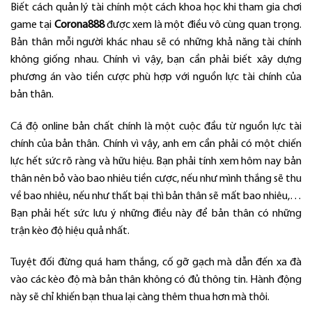
Biết cách quản lý tài chính một cách khoa học khi tham gia chơi
game tại
Corona888
được xem là một điều vô cùng quan trọng.
Bản thân mỗi người khác nhau sẽ có những khả năng tài chính
không giống nhau. Chính vì vậy, bạn cần phải biết xây dựng
phương án vào tiền cược phù hợp với nguồn lực tài chính của
bản thân.
Cá độ online bản chất chính là một cuộc đầu từ nguồn lực tài
chính của bản thân. Chính vì vậy, anh em cần phải có một chiến
lực hết sức rõ ràng và hữu hiệu. Bạn phải tính xem hôm nay bản
thân nên bỏ vào bao nhiêu tiền cược, nếu như mình thắng sẽ thu
về bao nhiêu, nếu như thất bại thì bản thân sẽ mất bao nhiêu,…
Bạn phải hết sức lưu ý những điều này để bản thân có những
trận kèo độ hiệu quả nhất.
Tuyệt đối đừng quá ham thắng, cố gỡ gạch mà dẫn đến xa đà
vào các kèo độ mà bản thân không có đủ thông tin. Hành động
này sẽ chỉ khiến bạn thua lại càng thêm thua hơn mà thôi.