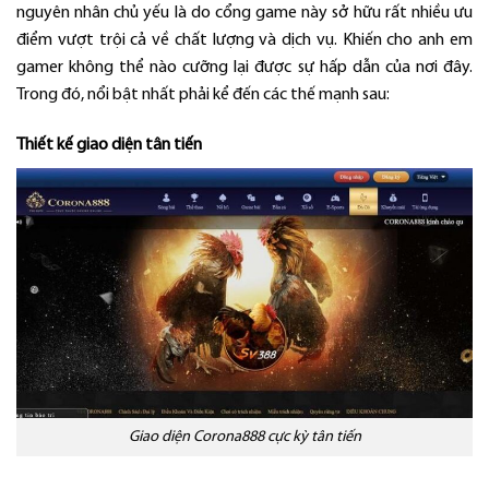
nguyên nhân chủ yếu là do cổng game này sở hữu rất nhiều ưu
điểm vượt trội cả về chất lượng và dịch vụ. Khiến cho anh em
gamer không thể nào cưỡng lại được sự hấp dẫn của nơi đây.
Trong đó, nổi bật nhất phải kể đến các thế mạnh sau:
Thiết kế giao diện tân tiến
Giao diện Corona888 cực kỳ tân tiến