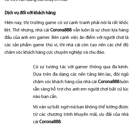
Dịch vụ đối với khách hàng
Hiện nay, thị trường game có sự cạnh tranh phải nói là rất khốc
liệt. Thế nhưng, nhà cái
Corona888
vẫn luôn là sự chọn lựa hàng
đầu của anh em gamer. Bên cạnh việc ăn điểm với người chơi là
các sản phẩm game thú vị, thì nhà cái còn tạo nên các chế độ
chăm sóc khách hàng cực chuyên nghiệp và chu đáo.
Có sự tương tác với gamer thông qua đa kênh.
Dựa trên đa dạng các nền tảng liên lạc, đội ngũ
chăm sóc khách hàng của nhà cái
Corona888
luôn
sẵn sàng hỗ trợ cho anh em người chơi bất cứ lúc
nào bạn cần.
Vô vàn sự bất ngờ mà bạn không thể lường được
từ các chương trình khuyến mãi, ưu đãi của nhà
cái
Corona888
.