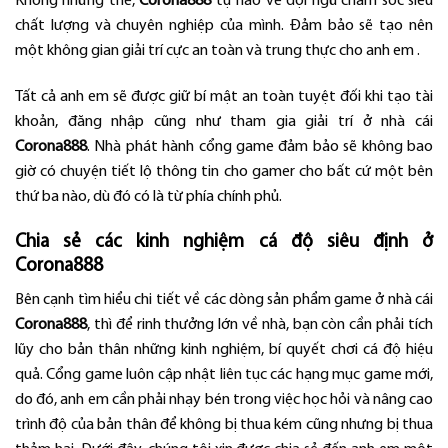
Không những thế,
Corona888
tự hào về đội ngũ chăm sóc siêu
chất lượng và chuyên nghiệp của mình. Đảm bảo sẽ tạo nên
một không gian giải trí cực an toàn và trung thực cho anh em .
Tất cả anh em sẽ được giữ bí mật an toàn tuyệt đối khi tạo tài
khoản, đăng nhập cũng như tham gia giải trí ở nhà cái
Corona888
. Nhà phát hành cổng game đảm bảo sẽ không bao
giờ có chuyện tiết lộ thông tin cho gamer cho bất cứ một bên
thứ ba nào, dù đó có là từ phía chính phủ.
Chia sẻ các kinh nghiệm cá độ siêu định ở
Corona888
Bên cạnh tìm hiểu chi tiết về các dòng sản phẩm game ở nhà cái
Corona888
, thì để rinh thưởng lớn về nhà, bạn còn cần phải tích
lũy cho bản thân những kinh nghiệm, bí quyết chơi cá độ hiệu
quả. Cổng game luôn cập nhật liên tục các hạng mục game mới,
do đó, anh em cần phải nhạy bén trong việc học hỏi và nâng cao
trình độ của bản thân để không bị thua kém cũng nhưng bị thua