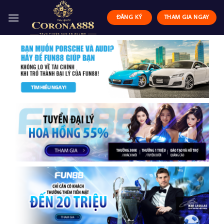
Skip
to
ĐĂNG KÝ
THAM GIA NGAY
content