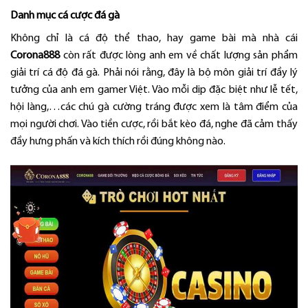
Danh mục cá cược đá gà
Không chỉ là cá độ thể thao, hay game bài mà nhà cái
Corona888
còn rất được lòng anh em về chất lượng sản phẩm
giải trí cá độ đá gà. Phải nói rằng, đây là bộ môn giải trí đầy lý
tưởng của anh em gamer Việt. Vào mỗi dịp đặc biệt như lễ tết,
hội làng,…các chú gà cường tráng được xem là tâm điểm của
mọi người chơi. Vào tiền cược, rồi bắt kèo đá, nghe đã cảm thấy
đầy hưng phấn và kích thích rồi đúng không nào.