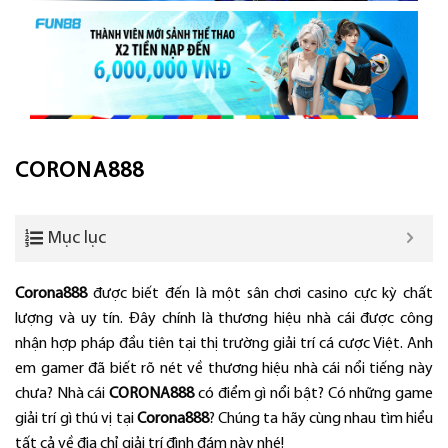
CORONA888
Mục lục
Corona888
được biết đến là một sân chơi casino cực kỳ chất
lượng và uy tín. Đây chính là thương hiệu nhà cái được công
nhận hợp pháp đầu tiên tại thị trường giải trí cá cược Việt. Anh
em gamer đã biết rõ nét về thương hiệu nhà cái nổi tiếng này
chưa? Nhà cái
CORONA888
có điểm gì nổi bật? Có những game
giải trí gì thú vị tại
Corona888
? Chúng ta hãy cùng nhau tìm hiểu
tất cả về địa chỉ giải trí đình đám này nhé!