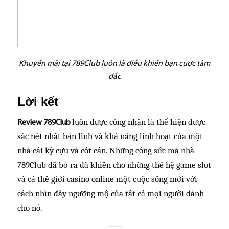
Khuyến mãi tại 789Club luôn là điều khiến bạn cược tâm
đắc
Lời kết
luôn được công nhận là thể hiện được
Review 789Club
sắc nét nhất bản lĩnh và khả năng linh hoạt của một
nhà cái kỳ cựu và cốt cán. Những công sức mà nhà
789Club đã bỏ ra đã khiến cho những thế hệ game slot
và cả thế giới casino online một cuộc sống mới với
cách nhìn đầy ngưỡng mộ của tất cả mọi người dành
cho nó.