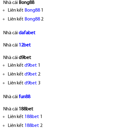
Nhà cái
Bong88
Liên kết
Bong88
1
Liên kết
Bong88
2
Nhà cái
dafabet
Nhà cái
12bet
Nhà cái
d9bet
Liên kết
d9bet
1
Liên kết
d9bet
2
Liên kết
d9bet
3
Nhà cái
fun88
Nhà cái
188bet
Liên kết
188bet
1
Liên kết
188bet
2