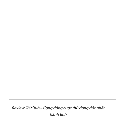
Review 789Club – Cộng đồng cược thủ đông đúc nhất
hành tinh