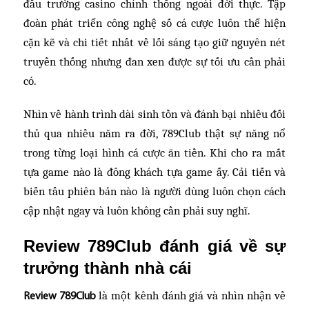
đấu trường casino chính thống ngoài đời thực. Tập
đoàn phát triển công nghệ số cá cược luôn thể hiện
cặn kẽ và chi tiết nhất về lối sáng tạo giữ nguyên nét
truyền thống nhưng đan xen được sự tối ưu cần phải
có.
Nhìn về hành trình dài sinh tồn và đánh bại nhiều đối
thủ qua nhiều năm ra đời, 789Club thật sự năng nổ
trong từng loại hình cá cược ăn tiền. Khi cho ra mắt
tựa game nào là đông khách tựa game ấy. Cải tiến và
biến tấu phiên bản nào là người dùng luôn chọn cách
cập nhật ngay và luôn không cần phải suy nghĩ.
Review 789Club đánh giá về sự
trưởng thành nhà cái
là một kênh đánh giá và nhìn nhận về
Review 789Club