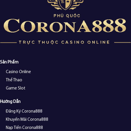
Sản Phẩm
Casino Online
Thể Thao
Game Slot
Hướng Dẫn
Đăng Ký Corona888
Khuyến Mãi Corona888
Nạp Tiền Corona888