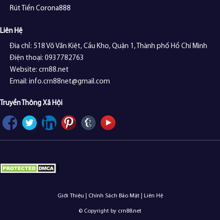
Rút Tiền Corona888
Liên Hệ
Đia chỉ:
518 Võ Văn Kiệt, Cầu Kho, Quận 1, Thành phố Hồ Chí Minh
Điện thoại:
0937782763
Website: crn88.net
Email:
info.crn88net@gmail.com
Truyền Thông Xã Hội
Giới Thiệu
|
Chính Sách Bảo Mật
|
Liên Hệ
© Copyright by
crn88.net