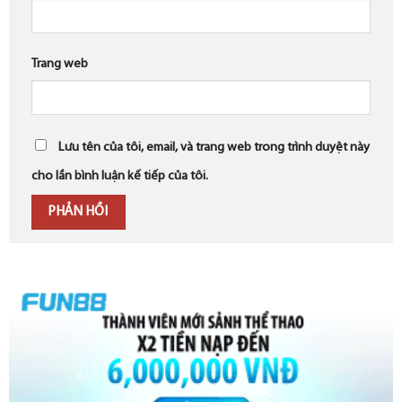
Trang web
Lưu tên của tôi, email, và trang web trong trình duyệt này
cho lần bình luận kế tiếp của tôi.