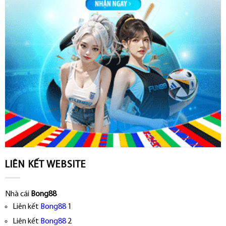
LIÊN KẾT WEBSITE
Nhà cái
Bong88
Liên kết
Bong88
1
Liên kết
Bong88
2