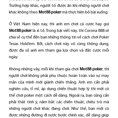
Trường hợp khác, người tố được ăn khi những người chơi
khác không theo
Mot88 poker
mà thực hiện bỏ bài xuống.
Ở Việt Nam hiện nay, thì anh em chơi cá cược hay gọi
Mot88 poker
là xì tố. Trong bài viết này, thì Corona 888 sẽ
chia sẻ cụ thể đến bạn những thông tin về cách chơi Poker
Texas Hold’em. Bởi, cách chơi này vô cùng thông dụng,
được đa số anh em tham gia lựa chọn và đặt cược mỗi
ngày.
Không những vậy, mỗi khi tham gia chơi
Mot88 poker
, thì
người chơi không phải phụ thuộc hoàn toàn vào sự may
mắn của mình mới giành chiến thắng. Anh em cần phải
nghiên cứu, tỉ mỉ, áp dụng chiến thuật hợp lý thì mới có
thể chơi poker một cách dễ dàng. Ngoài ra, bạn cũng cần
phải thật tinh ý, năm bắt các chiến thuật, chiêu trò mà
những người chơi khác đang chơi. Như thế, bạn mới có
được những đường đi nước bước chính xác, dễ dàng giúp