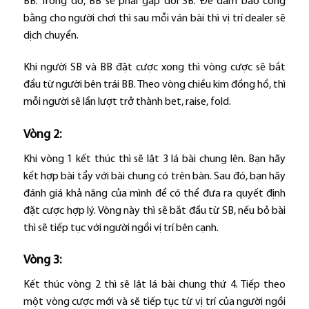
BB. Trong đó, BB sẽ phải gấp đôi SB. Để đảm bảo công
bằng cho người chơi thì sau mỗi ván bài thì vị trí dealer sẽ
dịch chuyển.
Khi người SB và BB đặt cược xong thì vòng cược sẽ bắt
đầu từ người bên trái BB. Theo vòng chiều kim đồng hồ, thì
mỗi người sẽ lần lượt trở thành bet, raise, fold.
Vòng 2:
Khi vòng 1 kết thúc thì sẽ lật 3 lá bài chung lên. Bạn hãy
kết hợp bài tẩy với bài chung có trên bàn. Sau đó, bạn hãy
đánh giá khả năng của mình để có thể đưa ra quyết định
đặt cược hợp lý. Vòng này thì sẽ bắt đầu từ SB, nếu bỏ bài
thì sẽ tiếp tục với người ngồi vị trí bên cạnh.
Vòng 3:
Kết thúc vòng 2 thì sẽ lật lá bài chung thứ 4. Tiếp theo
một vòng cược mới và sẽ tiếp tục từ vị trí của người ngồi