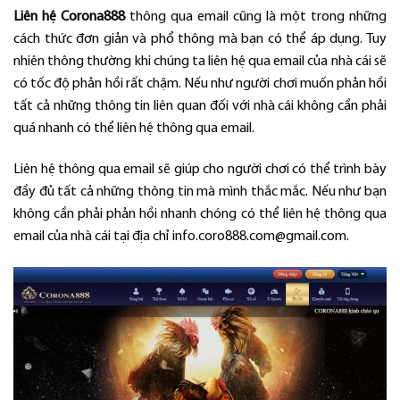
Liên hệ Corona888
thông qua email cũng là một trong những
cách thức đơn giản và phổ thông mà bạn có thể áp dụng. Tuy
nhiên thông thường khi chúng ta liên hệ qua email của nhà cái sẽ
có tốc độ phản hồi rất chậm. Nếu như người chơi muốn phản hồi
tất cả những thông tin liên quan đối với nhà cái không cần phải
quá nhanh có thể liên hệ thông qua email.
Liên hệ thông qua email sẽ giúp cho người chơi có thể trình bày
đầy đủ tất cả những thông tin mà mình thắc mắc. Nếu như bạn
không cần phải phản hồi nhanh chóng có thể liên hệ thông qua
email của nhà cái tại địa chỉ
info.coro888.com@gmail.com
.