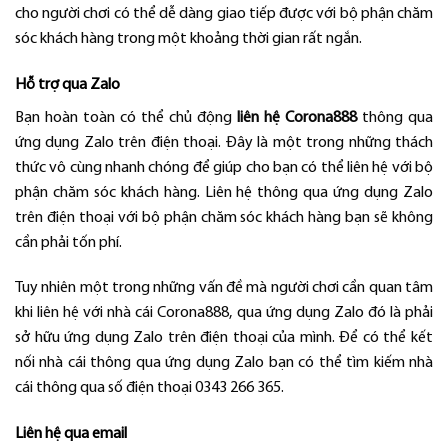
cho người chơi có thể dễ dàng giao tiếp được với bộ phận chăm
sóc khách hàng trong một khoảng thời gian rất ngắn.
Hỗ trợ qua Zalo
Bạn hoàn toàn có thể chủ động
liên hệ Corona888
thông qua
ứng dụng Zalo trên điện thoại. Đây là một trong những thách
thức vô cùng nhanh chóng để giúp cho bạn có thể liên hệ với bộ
phận chăm sóc khách hàng. Liên hệ thông qua ứng dụng Zalo
trên điện thoại với bộ phận chăm sóc khách hàng bạn sẽ không
cần phải tốn phí.
Tuy nhiên một trong những vấn đề mà người chơi cần quan tâm
khi liên hệ với nhà cái Corona888, qua ứng dụng Zalo đó là phải
sở hữu ứng dụng Zalo trên điện thoại của mình. Để có thể kết
nối nhà cái thông qua ứng dụng Zalo bạn có thể tìm kiếm nhà
cái thông qua số điện thoại 0343 266 365.
Liên hệ qua email