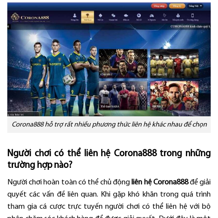
Corona888 hỗ trợ rất nhiều phương thức liên hệ khác nhau để chọn
Người chơi có thể liên hệ Corona888 trong những
trường hợp nào?
Người chơi hoàn toàn có thể chủ động
liên hệ Corona888
để giải
quyết các vấn đề liên quan. Khi gặp khó khăn trong quá trình
tham gia cá cược trực tuyến người chơi có thể liên hệ với bộ