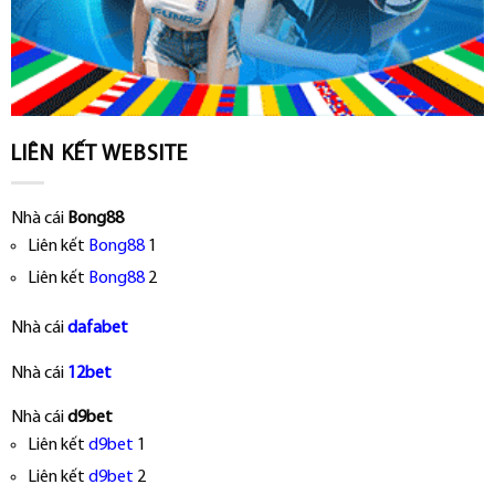
LIÊN KẾT WEBSITE
Nhà cái
Bong88
Liên kết
Bong88
1
Liên kết
Bong88
2
Nhà cái
dafabet
Nhà cái
12bet
Nhà cái
d9bet
Liên kết
d9bet
1
Liên kết
d9bet
2