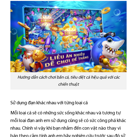
Hướng dẫn cách chơi bắn cá, tiêu diệt cá hiệu quả với các
chiến thuật
Sử dụng đạn khác nhau với từng loại cá
Mỗi loại cá sẽ có những sức sống khác nhau và tương tự
mỗi loại đạn anh em sử dụng cũng sẽ có sức công phá khác
nhau. Chính vì vậy khi bạn nhắm đến con vật nào thay vì
bán theo cảm tính anh em hãy nghiên cứu trước sau đó sử