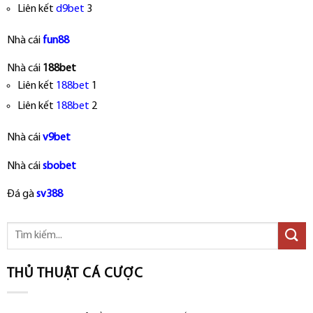
Liên kết
d9bet
3
Nhà cái
fun88
Nhà cái
188bet
Liên kết
188bet
1
Liên kết
188bet
2
Nhà cái
v9bet
Nhà cái
sbobet
Đá gà
sv388
THỦ THUẬT CÁ CƯỢC