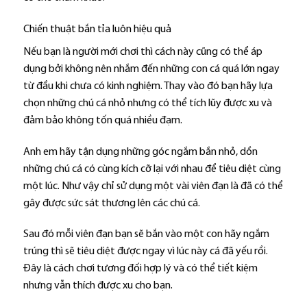
Chiến thuật bắn tỉa luôn hiệu quả
Nếu bạn là người mới chơi thì cách này cũng có thể áp
dụng bởi không nên nhắm đến những con cá quá lớn ngay
từ đầu khi chưa có kinh nghiệm. Thay vào đó bạn hãy lựa
chọn những chú cá nhỏ nhưng có thể tích lũy được xu và
đảm bảo không tốn quá nhiều đạm.
Anh em hãy tận dụng những góc ngắm bắn nhỏ, dồn
những chú cá có cùng kích cỡ lại với nhau để tiêu diệt cùng
một lúc. Như vậy chỉ sử dụng một vài viên đạn là đã có thể
gây được sức sát thương lên các chú cá.
Sau đó mỗi viên đạn bạn sẽ bắn vào một con hãy ngắm
trúng thì sẽ tiêu diệt được ngay vì lúc này cá đã yếu rồi.
Đây là cách chơi tương đối hợp lý và có thể tiết kiệm
nhưng vẫn thích được xu cho bạn.