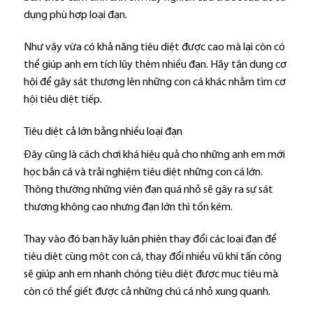
dụng phù hợp loại đạn.
Như vậy vừa có khả năng tiêu diệt được cao mà lại còn có
thể giúp anh em tích lũy thêm nhiều đạn. Hãy tận dụng cơ
hội để gây sát thương lên những con cá khác nhằm tìm cơ
hội tiêu diệt tiếp.
Tiêu diệt cả lớn bằng nhiều loại đạn
Đây cũng là cách chơi khá hiệu quả cho những anh em mới
học bắn cá và trải nghiệm tiêu diệt những con cá lớn.
Thông thường những viên đạn quá nhỏ sẽ gây ra sự sát
thương không cao nhưng đạn lớn thì tốn kém.
Thay vào đó bạn hãy luân phiên thay đổi các loại đạn để
tiêu diệt cùng một con cá, thay đổi nhiều vũ khí tấn công
sẽ giúp anh em nhanh chóng tiêu diệt được mục tiêu mà
còn có thể giết được cả những chú cá nhỏ xung quanh.