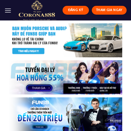
Skip
to
ĐĂNG KÝ
THAM GIA NGAY
content