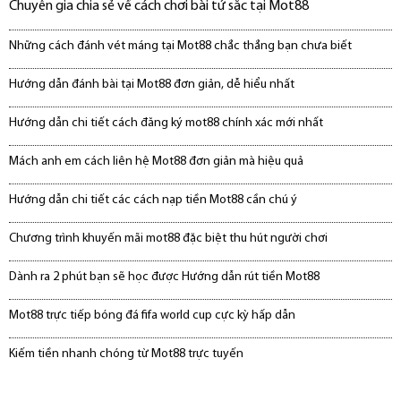
Chuyên gia chia sẻ về cách chơi bài tứ sắc tại Mot88
Những cách đánh vét máng tại Mot88 chắc thắng bạn chưa biết
Hướng dẫn đánh bài tại Mot88 đơn giản, dễ hiểu nhất
Hướng dẫn chi tiết cách đăng ký mot88 chính xác mới nhất
Mách anh em cách liên hệ Mot88 đơn giản mà hiệu quả
Hướng dẫn chi tiết các cách nạp tiền Mot88 cần chú ý
Chương trình khuyến mãi mot88 đặc biệt thu hút người chơi
Dành ra 2 phút bạn sẽ học được Hướng dẫn rút tiền Mot88
Mot88 trực tiếp bóng đá fifa world cup cực kỳ hấp dẫn
Kiếm tiền nhanh chóng từ Mot88 trực tuyến