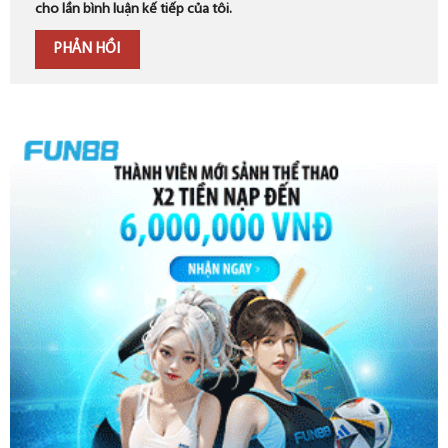
cho lần bình luận kế tiếp của tôi.