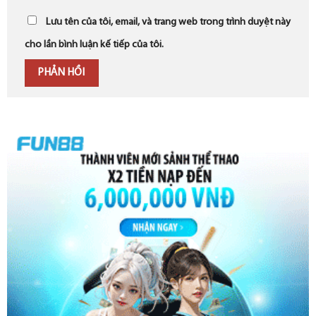
Lưu tên của tôi, email, và trang web trong trình duyệt này
cho lần bình luận kế tiếp của tôi.