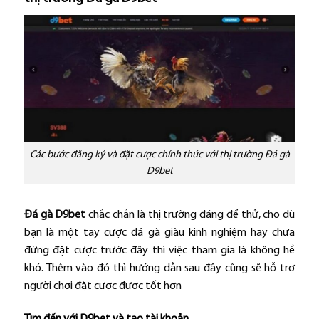
Các bước đăng ký và đặt cược chính thức với thị trường Đá gà
D9bet
Đá gà D9bet
chắc chắn là thị trường đáng để thử, cho dù
bạn là một tay cược đá gà giàu kinh nghiệm hay chưa
đừng đặt cược trước đây thì việc tham gia là không hề
khó. Thêm vào đó thì hướng dẫn sau đây cũng sẽ hỗ trợ
người chơi đặt cược được tốt hơn
Tìm đến với D9bet và tạo tài khoản