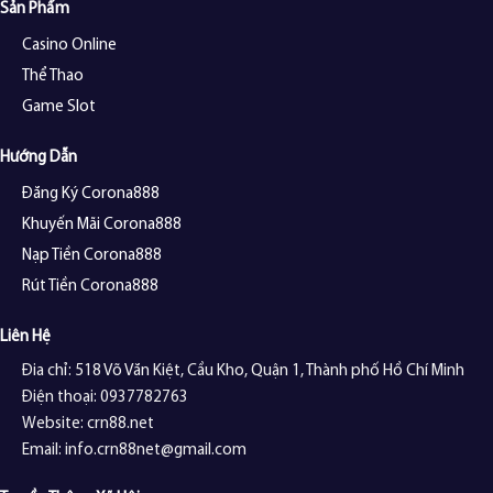
Sản Phẩm
Casino Online
Thể Thao
Game Slot
Hướng Dẫn
Đăng Ký Corona888
Khuyến Mãi Corona888
Nạp Tiền Corona888
Rút Tiền Corona888
Liên Hệ
Đia chỉ:
518 Võ Văn Kiệt, Cầu Kho, Quận 1, Thành phố Hồ Chí Minh
Điện thoại:
0937782763
Website: crn88.net
Email:
info.crn88net@gmail.com