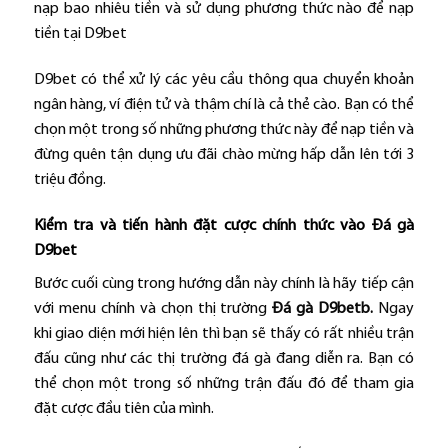
nạp bao nhiêu tiền và sử dụng phương thức nào để nạp
tiền tại D9bet
D9bet có thể xử lý các yêu cầu thông qua chuyển khoản
ngân hàng, ví điện tử và thậm chí là cả thẻ cào. Bạn có thể
chọn một trong số những phương thức này để nạp tiền và
đừng quên tận dụng ưu đãi chào mừng hấp dẫn lên tới 3
triệu đồng.
Kiểm tra và tiến hành đặt cược chính thức vào Đá gà
D9bet
Bước cuối cùng trong hướng dẫn này chính là hãy tiếp cận
với menu chính và chọn thị trường
Đá gà D9betb.
Ngay
khi giao diện mới hiện lên thì bạn sẽ thấy có rất nhiều trận
đấu cũng như các thị trường đá gà đang diễn ra. Bạn có
thể chọn một trong số những trận đấu đó để tham gia
đặt cược đầu tiên của mình.