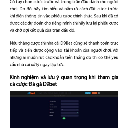
Có tuỳ chọn cược trước và trong trận đấu dành cho người
chơi. Do đó, hãy tìm hiểu và nắm rõ cách đặt cược trước
khi điền thông tin vào phiếu cược chính thức. Sau khi đã có
được các dự đoán cho riêng mình thì hãy lưu lại phiếu cược
và chờ đợi kết quả của trận đấu đó.
Nếu thắng cược thì nhà cái D9Bet cũng sẽ thanh toán trực
tiếp và tiền được cộng vào tài khoản của người chơi. Với
những ai muốn rút các khoản tiền thắng đó thì có thể yêu
cầu nhà cái xử lý ngay lập tức.
Kinh nghiệm và lưu ý quan trọng khi tham gia
cá cược Đá gà D9bet