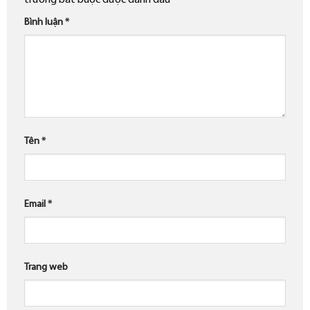
Bình luận
*
Tên
*
Email
*
Trang web