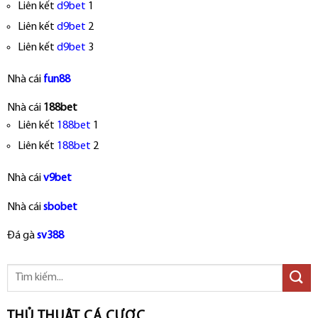
Liên kết
d9bet
1
Liên kết
d9bet
2
Liên kết
d9bet
3
Nhà cái
fun88
Nhà cái
188bet
Liên kết
188bet
1
Liên kết
188bet
2
Nhà cái
v9bet
Nhà cái
sbobet
Đá gà
sv388
THỦ THUẬT CÁ CƯỢC