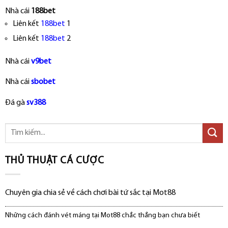
Nhà cái
188bet
Liên kết
188bet
1
Liên kết
188bet
2
Nhà cái
v9bet
Nhà cái
sbobet
Đá gà
sv388
THỦ THUẬT CÁ CƯỢC
Chuyên gia chia sẻ về cách chơi bài tứ sắc tại Mot88
Những cách đánh vét máng tại Mot88 chắc thắng bạn chưa biết