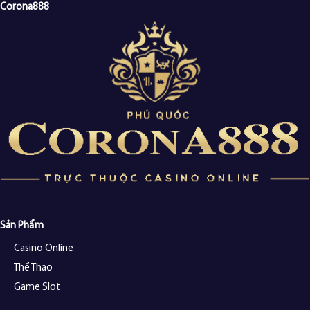
Corona888
Sản Phẩm
Casino Online
Thể Thao
Game Slot