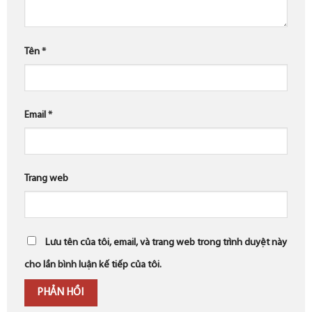
Tên
*
Email
*
Trang web
Lưu tên của tôi, email, và trang web trong trình duyệt này
cho lần bình luận kế tiếp của tôi.