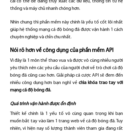
cái có thể dễ dàng truy xuất các dữ liệu, thông tin từ hệ
thống và máy chủ nhanh chóng hơn.
Nhìn chung thì phần mềm này chính là yếu tố cốt lõi nhất
giúp hệ thống mạng cá độ bóng đá được vận hành 1 cách
chuyên nghiệp và chỉn chu nhất.
Nói rõ hơn về công dụng của phần mềm API
Vì đây là 1 môn thể thao vua và được vô cùng nhiều người
yêu thích nên các yêu cầu của người chơi về trò chơi cá độ
bóng đá cũng cao hơn. Giải pháp cá cược API sẽ đem đến
nhiều công dụng hơn bạn nghĩ về
chìa khóa trao tay với
mạng cá độ bóng đá.
Quá trình vận hành được ổn định
Thiết kế chính là 1 yếu tố vô cùng quan trọng khi bạn
muốn bắt tay vào làm 1 trang web về cá độ bóng đá. Tuy
nhiên, vì hiện nay số lượng thành viên tham gia đang rất