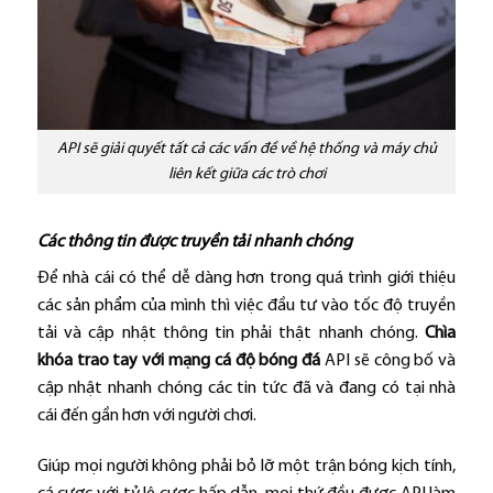
API sẽ giải quyết tất cả các vấn đề về hệ thống và máy chủ
liên kết giữa các trò chơi
Các thông tin được truyền tải nhanh chóng
Để nhà cái có thể dễ dàng hơn trong quá trình giới thiệu
các sản phẩm của mình thì việc đầu tư vào tốc độ truyền
tải và cập nhật thông tin phải thật nhanh chóng.
Chìa
khóa trao tay với mạng cá độ bóng đá
API sẽ công bố và
cập nhật nhanh chóng các tin tức đã và đang có tại nhà
cái đến gần hơn với người chơi.
Giúp mọi người không phải bỏ lỡ một trận bóng kịch tính,