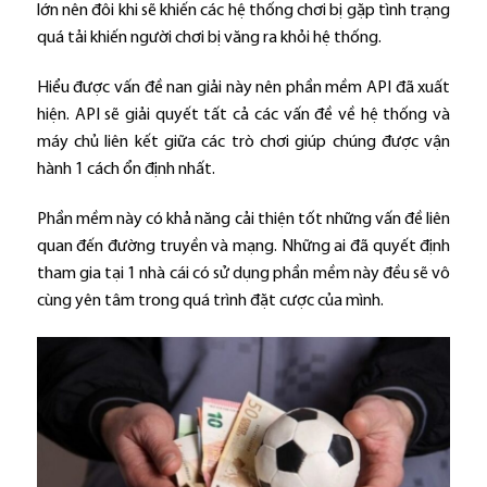
lớn nên đôi khi sẽ khiến các hệ thống chơi bị gặp tình trạng
quá tải khiến người chơi bị văng ra khỏi hệ thống.
Hiểu được vấn đề nan giải này nên phần mềm API đã xuất
hiện. API sẽ giải quyết tất cả các vấn đề về hệ thống và
máy chủ liên kết giữa các trò chơi giúp chúng được vận
hành 1 cách ổn định nhất.
Phần mềm này có khả năng cải thiện tốt những vấn đề liên
quan đến đường truyền và mạng. Những ai đã quyết định
tham gia tại 1 nhà cái có sử dụng phần mềm này đều sẽ vô
cùng yên tâm trong quá trình đặt cược của mình.