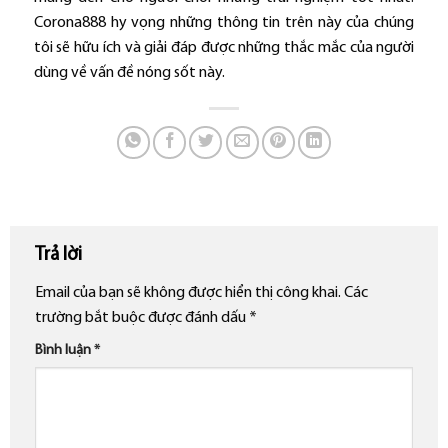
Corona888 hy vọng những thông tin trên này của chúng
tôi sẽ hữu ích và giải đáp được những thắc mắc của người
dùng về vấn đề nóng sốt này.
Trả lời
Email của bạn sẽ không được hiển thị công khai.
Các
trường bắt buộc được đánh dấu
*
Bình luận
*