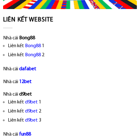
LIÊN KẾT WEBSITE
Nhà cái
Bong88
Liên kết
Bong88
1
Liên kết
Bong88
2
Nhà cái
dafabet
Nhà cái
12bet
Nhà cái
d9bet
Liên kết
d9bet
1
Liên kết
d9bet
2
Liên kết
d9bet
3
Nhà cái
fun88