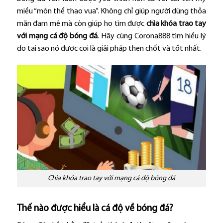
miều “môn thể thao vua”. Không chỉ giúp người dùng thỏa
mãn đam mê mà còn giúp họ tìm được
chìa khóa trao tay
với mạng cá độ bóng đá
. Hãy cùng Corona888 tìm hiểu lý
do tại sao nó được coi là giải pháp then chốt và tốt nhất.
Chìa khóa trao tay với mạng cá độ bóng đá
Thế nào được hiểu là cá độ về bóng đá?