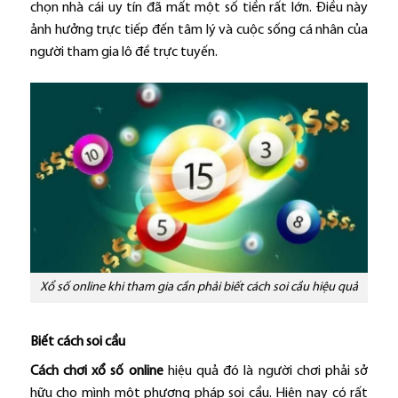
chọn nhà cái uy tín đã mất một số tiền rất lớn. Điều này
ảnh hưởng trực tiếp đến tâm lý và cuộc sống cá nhân của
người tham gia lô đề trực tuyến.
Xổ số online khi tham gia cần phải biết cách soi cầu hiệu quả
Biết cách soi cầu
Cách chơi xổ số online
hiệu quả đó là người chơi phải sở
hữu cho mình một phương pháp soi cầu. Hiện nay có rất