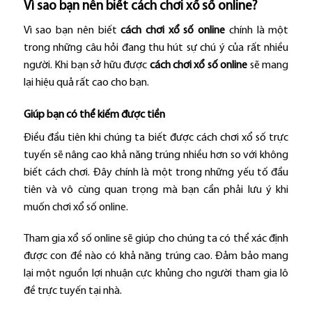
Vì sao bạn nên biết cách chơi xổ số online?
Vì sao bạn nên biết
cách chơi xổ số online
chính là một
trong những câu hỏi đang thu hút sự chú ý của rất nhiều
người. Khi bạn sở hữu được
cách chơi xổ số online
sẽ mang
lại hiệu quả rất cao cho bạn.
Giúp bạn có thể kiếm được tiền
Điều đầu tiên khi chúng ta biết được cách chơi xổ số trực
tuyến sẽ nâng cao khả năng trúng nhiều hơn so với không
biết cách chơi. Đây chính là một trong những yếu tố đầu
tiên và vô cùng quan trọng mà bạn cần phải lưu ý khi
muốn chơi xổ số online.
Tham gia xổ số online sẽ giúp cho chúng ta có thể xác định
được con đề nào có khả năng trúng cao. Đảm bảo mang
lại một nguồn lợi nhuận cực khủng cho người tham gia lô
đề trực tuyến tại nhà.