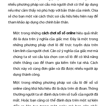
nhiều phương pháp soi cầu mà người chơi có thể áp dụng
nếu như cảm thấy nó phù hợp với bản thân của mình. Chia
sẻ cho bạn một vài cách thức soi cầu hữu hiệu hiện nay để
tham khảo áp dụng cho chính bản thân.
Một trong những
cách chơi xổ số online
hiệu quả nhất
đó là dựa trên ý nghĩa của giấc mơ. Đây là một trong
những phương pháp chơi lô đề trực tuyến dựa trên
tâm linh của người chơi. Căn cứ ý nghĩa của giấc mơ mà
chúng ta sẽ soi cầu lựa chọn con số lô đề có khả năng
chiến thắng cao để tham gia kiếm tiền tại nhà. Cách
thức này vô cùng đơn giản và đã được nhiều người áp
dụng thành công.
Một trong những phương pháp soi cầu lô đề xổ số
online cũng khá hữu hiệu đó là dựa trên dị đoan. Thông
thường người ta sẽ đánh dựa trên số tuổi của người đã
mất. Hoặc bạn cũng có thể đánh dựa trên một sự kiện