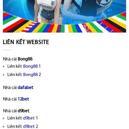
LIÊN KẾT WEBSITE
Nhà cái
Bong88
Liên kết
Bong88
1
Liên kết
Bong88
2
Nhà cái
dafabet
Nhà cái
12bet
Nhà cái
d9bet
Liên kết
d9bet
1
Liên kết
d9bet
2