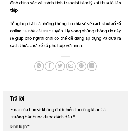
định chính xác và tránh tình trạng bị tâm lý khi thua lỗ liên
tiếp.
Tổng hợp tất cả những thông tin chia sẻ về
cách chơi xổ số
online
tại nhà cái trực tuyến. Hy vọng những thông tin này
sẽ giúp cho người chơi có thể dễ dàng áp dụng và đưa ra
cách thức chơi xổ số phù hợp với mình.
Trả lời
Email của bạn sẽ không được hiển thị công khai.
Các
trường bắt buộc được đánh dấu
*
Bình luận
*