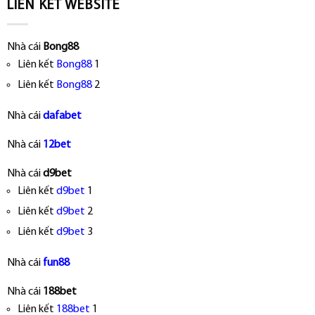
LIÊN KẾT WEBSITE
Nhà cái
Bong88
Liên kết
Bong88
1
Liên kết
Bong88
2
Nhà cái
dafabet
Nhà cái
12bet
Nhà cái
d9bet
Liên kết
d9bet
1
Liên kết
d9bet
2
Liên kết
d9bet
3
Nhà cái
fun88
Nhà cái
188bet
Liên kết
188bet
1