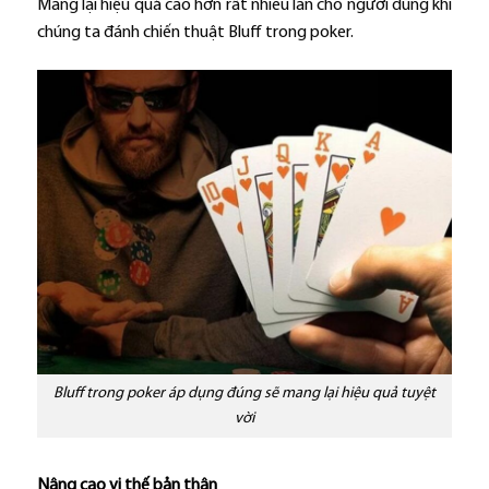
Mang lại hiệu quả cao hơn rất nhiều lần cho người dùng khi
chúng ta đánh chiến thuật Bluff trong poker.
Bluff trong poker áp dụng đúng sẽ mang lại hiệu quả tuyệt
vời
Nâng cao vị thế bản thân