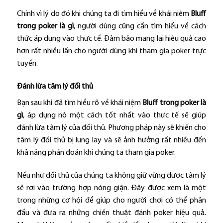
Chính vì lý do đó khi chúng ta đi tìm hiểu về khái niệm
Bluff
trong poker là gì
, người dùng cũng cần tìm hiểu về cách
thức áp dụng vào thực tế. Đảm bảo mang lại hiệu quả cao
hơn rất nhiều lần cho người dùng khi tham gia poker trực
tuyến.
Đánh lừa tâm lý đối thủ
Bạn sau khi đã tìm hiểu rõ về khái niệm
Bluff trong poker là
gì
, áp dụng nó một cách tốt nhất vào thực tế sẽ giúp
đánh lừa tâm lý của đối thủ. Phương pháp này sẽ khiến cho
tâm lý đối thủ bị lung lay và sẽ ảnh hưởng rất nhiều đến
khả năng phán đoán khi chúng ta tham gia poker.
Nếu như đối thủ của chúng ta không giữ vững được tâm lý
sẽ rơi vào trường hợp nóng giận. Đây được xem là một
trong những cơ hội để giúp cho người chơi có thể phản
đầu và đưa ra những chiến thuật đánh poker hiệu quả.