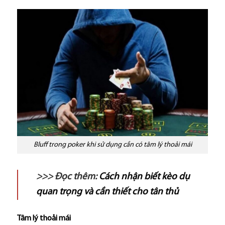
Bluff trong poker khi sử dụng cần có tâm lý thoải mái
>>> Đọc thêm:
Cách nhận biết kèo dụ
quan trọng và cần thiết cho tân thủ
Tâm lý thoải mái