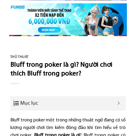
THỦ THUẬT
Bluff trong poker là gì? Người chơi
thích Bluff trong poker?
Mục lục
Bluff trong poker một trong những thuật ngữ đang có số
lượng người chơi tìm kiếm đông đảo khi tìm hiểu về trò
chơi poker.
Bluff trong poker là gì
? Bluff trong poker có