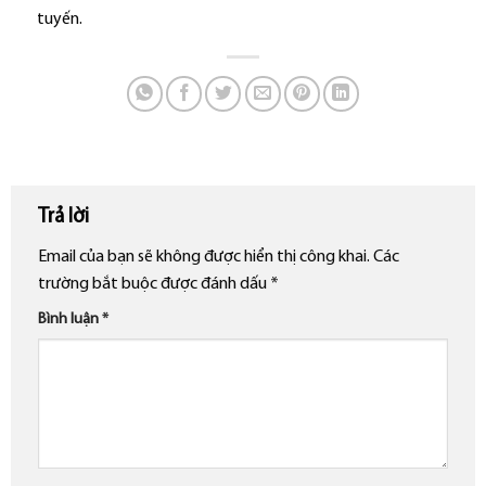
tuyến.
Trả lời
Email của bạn sẽ không được hiển thị công khai.
Các
trường bắt buộc được đánh dấu
*
Bình luận
*