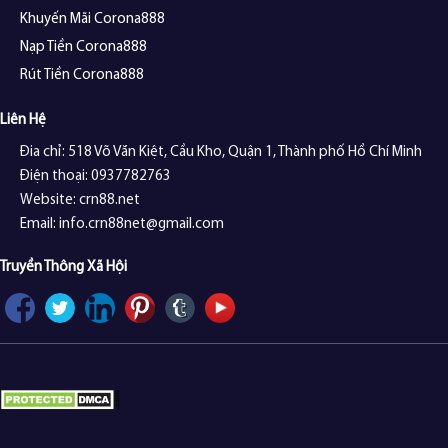
Khuyến Mãi Corona888
Nạp Tiền Corona888
Rút Tiền Corona888
Liên Hệ
Đia chỉ:
518 Võ Văn Kiệt, Cầu Kho, Quận 1, Thành phố Hồ Chí Minh
Điện thoại:
0937782763
Website: crn88.net
Email:
info.crn88net@gmail.com
Truyền Thông Xã Hội