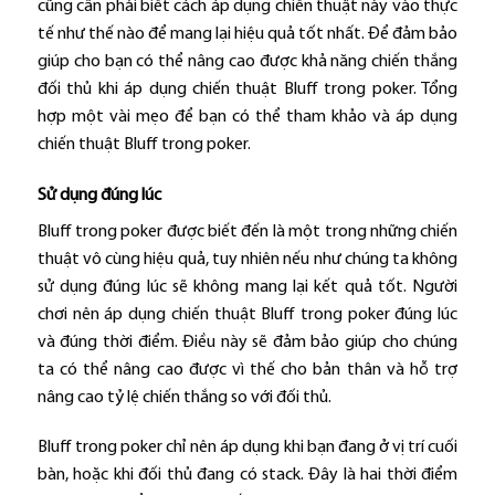
cũng cần phải biết cách áp dụng chiến thuật này vào thực
tế như thế nào để mang lại hiệu quả tốt nhất. Để đảm bảo
giúp cho bạn có thể nâng cao được khả năng chiến thắng
đối thủ khi áp dụng chiến thuật Bluff trong poker. Tổng
hợp một vài mẹo để bạn có thể tham khảo và áp dụng
chiến thuật Bluff trong poker.
Sử dụng đúng lúc
Bluff trong poker được biết đến là một trong những chiến
thuật vô cùng hiệu quả, tuy nhiên nếu như chúng ta không
sử dụng đúng lúc sẽ không mang lại kết quả tốt. Người
chơi nên áp dụng chiến thuật Bluff trong poker đúng lúc
và đúng thời điểm. Điều này sẽ đảm bảo giúp cho chúng
ta có thể nâng cao được vì thế cho bản thân và hỗ trợ
nâng cao tỷ lệ chiến thắng so với đối thủ.
Bluff trong poker chỉ nên áp dụng khi bạn đang ở vị trí cuối
bàn, hoặc khi đối thủ đang có stack. Đây là hai thời điểm