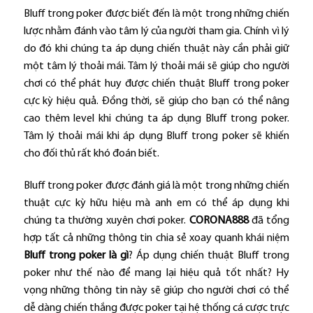
Bluff trong poker được biết đến là một trong những chiến
lược nhằm đánh vào tâm lý của người tham gia. Chính vì lý
do đó khi chúng ta áp dụng chiến thuật này cần phải giữ
một tâm lý thoải mái. Tâm lý thoải mái sẽ giúp cho người
chơi có thể phát huy được chiến thuật Bluff trong poker
cực kỳ hiệu quả. Đồng thời, sẽ giúp cho bạn có thể nâng
cao thêm level khi chúng ta áp dụng Bluff trong poker.
Tâm lý thoải mái khi áp dụng Bluff trong poker sẽ khiến
cho đối thủ rất khó đoán biết.
Bluff trong poker được đánh giá là một trong những chiến
thuật cực kỳ hữu hiệu mà anh em có thể áp dụng khi
chúng ta thường xuyên chơi poker.
CORONA888
đã tổng
hợp tất cả những thông tin chia sẻ xoay quanh khái niệm
Bluff trong poker là gì
? Áp dụng chiến thuật Bluff trong
poker như thế nào để mang lại hiệu quả tốt nhất? Hy
vọng những thông tin này sẽ giúp cho người chơi có thể
dễ dàng chiến thắng được poker tại hệ thống cá cược trực