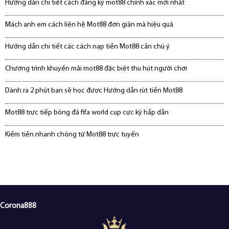
Hướng dẫn chi tiết cách đăng ký mot88 chính xác mới nhất
Mách anh em cách liên hệ Mot88 đơn giản mà hiệu quả
Hướng dẫn chi tiết các cách nạp tiền Mot88 cần chú ý
Chương trình khuyến mãi mot88 đặc biệt thu hút người chơi
Dành ra 2 phút bạn sẽ học được Hướng dẫn rút tiền Mot88
Mot88 trực tiếp bóng đá fifa world cup cực kỳ hấp dẫn
Kiếm tiền nhanh chóng từ Mot88 trực tuyến
Corona888