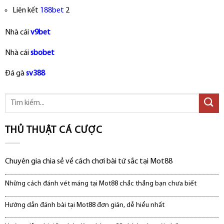
Liên kết
188bet
2
Nhà cái
v9bet
Nhà cái
sbobet
Đá gà
sv388
THỦ THUẬT CÁ CƯỢC
Chuyên gia chia sẻ về cách chơi bài tứ sắc tại Mot88
Những cách đánh vét máng tại Mot88 chắc thắng bạn chưa biết
Hướng dẫn đánh bài tại Mot88 đơn giản, dễ hiểu nhất